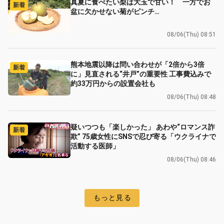
真夏に食べたい梨は大玉で甘い！ 一方でお
新着
盆に欠かせない菊がピンチ…
08/06(Thu) 08:51
熊本地震以降は問い合わせが「2倍から3倍
新着
に」見直される“井戸”の重要性 工事費込みで
約33万円からの設置会社も
08/06(Thu) 08:48
疑いつつも「楽しかった」 あわや“ロマンス詐
新着
欺” 75歳女性にSNSで忍び寄る「ウクライナで
活動する医師」
08/06(Thu) 08:46
もっと見る