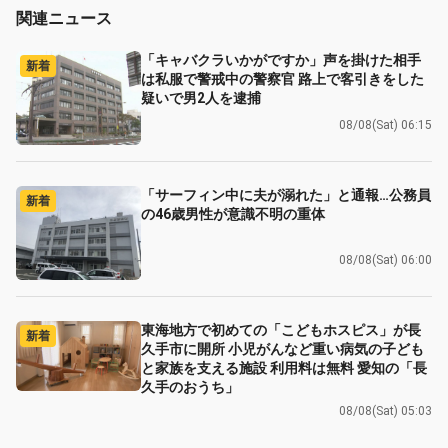
関連ニュース
「キャバクラいかがですか」声を掛けた相手
新着
は私服で警戒中の警察官 路上で客引きをした
疑いで男2人を逮捕
08/08(Sat) 06:15
「サーフィン中に夫が溺れた」と通報…公務員
新着
の46歳男性が意識不明の重体
08/08(Sat) 06:00
東海地方で初めての「こどもホスピス」が長
新着
久手市に開所 小児がんなど重い病気の子ども
と家族を支える施設 利用料は無料 愛知の「長
久手のおうち」
08/08(Sat) 05:03