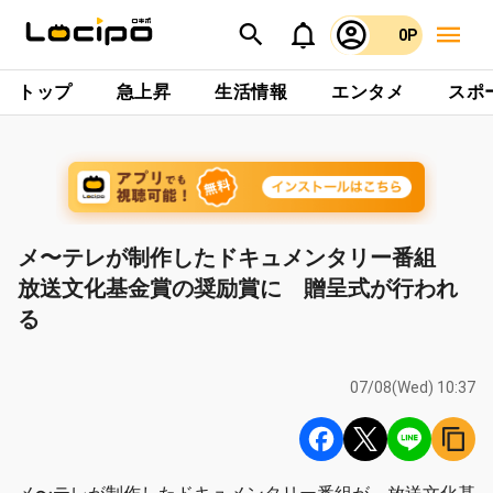
0P
トップ
急上昇
生活情報
エンタメ
スポ
メ〜テレが制作したドキュメンタリー番組
放送文化基金賞の奨励賞に 贈呈式が行われ
る
07/08(Wed) 10:37