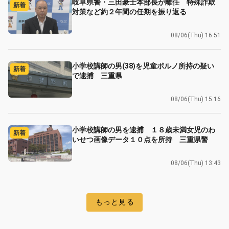
岐阜県警・三田豪士本部長が離任 特殊詐欺
新着
対策など約２年間の任期を振り返る
08/06(Thu) 16:51
小学校講師の男(38)を児童ポルノ所持の疑い
新着
で逮捕 三重県
08/06(Thu) 15:16
小学校講師の男を逮捕 １８歳未満女児のわ
新着
いせつ画像データ１０点を所持 三重県警
08/06(Thu) 13:43
もっと見る