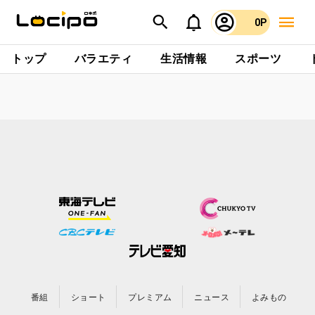
0P
トップ
バラエティ
生活情報
スポーツ
番組
ショート
プレミアム
ニュース
よみもの