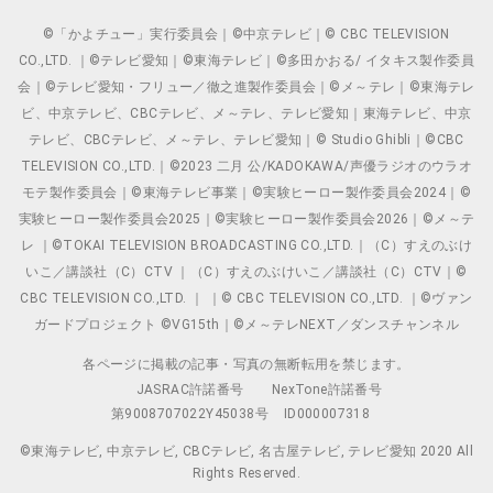
©「かよチュー」実行委員会｜©中京テレビ｜© CBC TELEVISION
CO.,LTD. ｜©テレビ愛知｜©東海テレビ｜©多田かおる/ イタキス製作委員
会｜©テレビ愛知・フリュー／徹之進製作委員会｜©メ～テレ｜©東海テレ
ビ、中京テレビ、CBCテレビ、メ～テレ、テレビ愛知｜東海テレビ、中京
テレビ、CBCテレビ、メ～テレ、テレビ愛知｜© Studio Ghibli｜©CBC
TELEVISION CO.,LTD.｜©2023 二月 公/KADOKAWA/声優ラジオのウラオ
モテ製作委員会｜©東海テレビ事業｜©実験ヒーロー製作委員会2024｜©
実験ヒーロー製作委員会2025｜©実験ヒーロー製作委員会2026｜©メ～テ
レ ｜©TOKAI TELEVISION BROADCASTING CO.,LTD.｜（C）すえのぶけ
いこ／講談社（C）CTV ｜（C）すえのぶけいこ／講談社（C）CTV｜©
CBC TELEVISION CO.,LTD. ｜ ｜© CBC TELEVISION CO.,LTD. ｜©ヴァン
ガードプロジェクト ©VG15th｜©メ～テレNEXT／ダンスチャンネル
各ページに掲載の記事・写真の無断転用を禁じます。
JASRAC許諾番号
NexTone許諾番号
第9008707022Y45038号
ID000007318
©東海テレビ, 中京テレビ, CBCテレビ, 名古屋テレビ, テレビ愛知 2020 All
Rights Reserved.