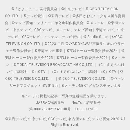
©「かよチュー」実行委員会｜©中京テレビ｜© CBC TELEVISION
CO.,LTD. ｜©テレビ愛知｜©東海テレビ｜©多田かおる/ イタキス製作委員
会｜©テレビ愛知・フリュー／徹之進製作委員会｜©メ～テレ｜©東海テレ
ビ、中京テレビ、CBCテレビ、メ～テレ、テレビ愛知｜東海テレビ、中京
テレビ、CBCテレビ、メ～テレ、テレビ愛知｜© Studio Ghibli｜©CBC
TELEVISION CO.,LTD.｜©2023 二月 公/KADOKAWA/声優ラジオのウラオ
モテ製作委員会｜©東海テレビ事業｜©実験ヒーロー製作委員会2024｜©
実験ヒーロー製作委員会2025｜©実験ヒーロー製作委員会2026｜©メ～テ
レ ｜©TOKAI TELEVISION BROADCASTING CO.,LTD.｜（C）すえのぶけ
いこ／講談社（C）CTV ｜（C）すえのぶけいこ／講談社（C）CTV｜©
CBC TELEVISION CO.,LTD. ｜ ｜© CBC TELEVISION CO.,LTD. ｜©ヴァン
ガードプロジェクト ©VG15th｜©メ～テレNEXT／ダンスチャンネル
各ページに掲載の記事・写真の無断転用を禁じます。
JASRAC許諾番号
NexTone許諾番号
第9008707022Y45038号
ID000007318
©東海テレビ, 中京テレビ, CBCテレビ, 名古屋テレビ, テレビ愛知 2020 All
Rights Reserved.