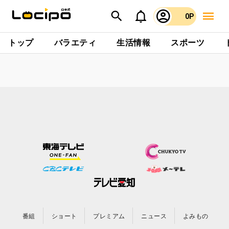
0P
トップ
バラエティ
生活情報
スポーツ
番組
ショート
プレミアム
ニュース
よみもの