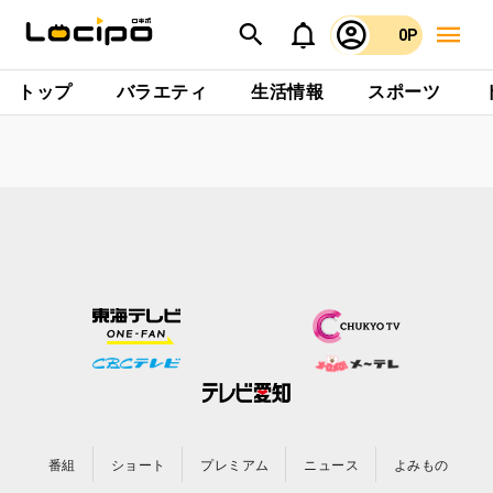
0P
トップ
バラエティ
生活情報
スポーツ
番組
ショート
プレミアム
ニュース
よみもの