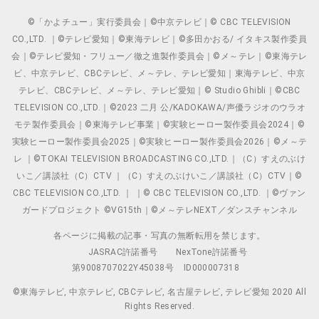
©「かよチュー」実行委員会｜©中京テレビ｜© CBC TELEVISION
CO.,LTD. ｜©テレビ愛知｜©東海テレビ｜©多田かおる/ イタキス製作委員
会｜©テレビ愛知・フリュー／徹之進製作委員会｜©メ～テレ｜©東海テレ
ビ、中京テレビ、CBCテレビ、メ～テレ、テレビ愛知｜東海テレビ、中京
テレビ、CBCテレビ、メ～テレ、テレビ愛知｜© Studio Ghibli｜©CBC
TELEVISION CO.,LTD.｜©2023 二月 公/KADOKAWA/声優ラジオのウラオ
モテ製作委員会｜©東海テレビ事業｜©実験ヒーロー製作委員会2024｜©
実験ヒーロー製作委員会2025｜©実験ヒーロー製作委員会2026｜©メ～テ
レ ｜©TOKAI TELEVISION BROADCASTING CO.,LTD.｜（C）すえのぶけ
いこ／講談社（C）CTV ｜（C）すえのぶけいこ／講談社（C）CTV｜©
CBC TELEVISION CO.,LTD. ｜ ｜© CBC TELEVISION CO.,LTD. ｜©ヴァン
ガードプロジェクト ©VG15th｜©メ～テレNEXT／ダンスチャンネル
各ページに掲載の記事・写真の無断転用を禁じます。
JASRAC許諾番号
NexTone許諾番号
第9008707022Y45038号
ID000007318
©東海テレビ, 中京テレビ, CBCテレビ, 名古屋テレビ, テレビ愛知 2020 All
Rights Reserved.