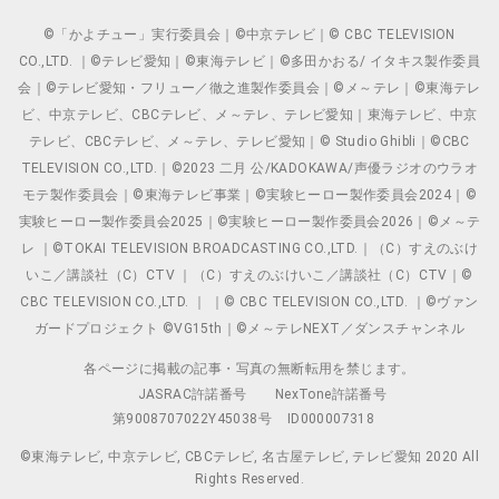
©「かよチュー」実行委員会｜©中京テレビ｜© CBC TELEVISION
CO.,LTD. ｜©テレビ愛知｜©東海テレビ｜©多田かおる/ イタキス製作委員
会｜©テレビ愛知・フリュー／徹之進製作委員会｜©メ～テレ｜©東海テレ
ビ、中京テレビ、CBCテレビ、メ～テレ、テレビ愛知｜東海テレビ、中京
テレビ、CBCテレビ、メ～テレ、テレビ愛知｜© Studio Ghibli｜©CBC
TELEVISION CO.,LTD.｜©2023 二月 公/KADOKAWA/声優ラジオのウラオ
モテ製作委員会｜©東海テレビ事業｜©実験ヒーロー製作委員会2024｜©
実験ヒーロー製作委員会2025｜©実験ヒーロー製作委員会2026｜©メ～テ
レ ｜©TOKAI TELEVISION BROADCASTING CO.,LTD.｜（C）すえのぶけ
いこ／講談社（C）CTV ｜（C）すえのぶけいこ／講談社（C）CTV｜©
CBC TELEVISION CO.,LTD. ｜ ｜© CBC TELEVISION CO.,LTD. ｜©ヴァン
ガードプロジェクト ©VG15th｜©メ～テレNEXT／ダンスチャンネル
各ページに掲載の記事・写真の無断転用を禁じます。
JASRAC許諾番号
NexTone許諾番号
第9008707022Y45038号
ID000007318
©東海テレビ, 中京テレビ, CBCテレビ, 名古屋テレビ, テレビ愛知 2020 All
Rights Reserved.