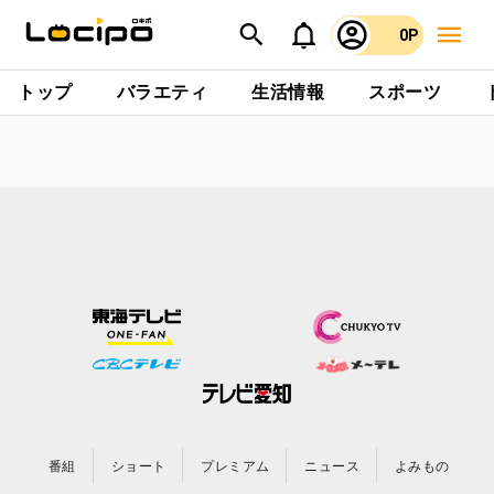
0P
トップ
バラエティ
生活情報
スポーツ
番組
ショート
プレミアム
ニュース
よみもの