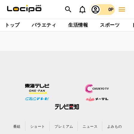
0P
トップ
バラエティ
生活情報
スポーツ
番組
ショート
プレミアム
ニュース
よみもの