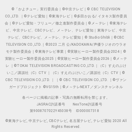
©「かよチュー」実行委員会｜©中京テレビ｜© CBC TELEVISION
CO.,LTD. ｜©テレビ愛知｜©東海テレビ｜©多田かおる/ イタキス製作委員
会｜©テレビ愛知・フリュー／徹之進製作委員会｜©メ～テレ｜©東海テレ
ビ、中京テレビ、CBCテレビ、メ～テレ、テレビ愛知｜東海テレビ、中京
テレビ、CBCテレビ、メ～テレ、テレビ愛知｜© Studio Ghibli｜©CBC
TELEVISION CO.,LTD.｜©2023 二月 公/KADOKAWA/声優ラジオのウラオ
モテ製作委員会｜©東海テレビ事業｜©実験ヒーロー製作委員会2024｜©
実験ヒーロー製作委員会2025｜©実験ヒーロー製作委員会2026｜©メ～テ
レ ｜©TOKAI TELEVISION BROADCASTING CO.,LTD.｜（C）すえのぶけ
いこ／講談社（C）CTV ｜（C）すえのぶけいこ／講談社（C）CTV｜©
CBC TELEVISION CO.,LTD. ｜ ｜© CBC TELEVISION CO.,LTD. ｜©ヴァン
ガードプロジェクト ©VG15th｜©メ～テレNEXT／ダンスチャンネル
各ページに掲載の記事・写真の無断転用を禁じます。
JASRAC許諾番号
NexTone許諾番号
第9008707022Y45038号
ID000007318
©東海テレビ, 中京テレビ, CBCテレビ, 名古屋テレビ, テレビ愛知 2020 All
Rights Reserved.