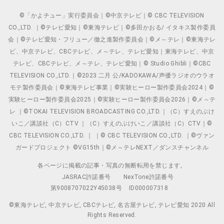
©「かよチュー」実行委員会｜©中京テレビ｜© CBC TELEVISION
CO.,LTD. ｜©テレビ愛知｜©東海テレビ｜©多田かおる/ イタキス製作委員
会｜©テレビ愛知・フリュー／徹之進製作委員会｜©メ～テレ｜©東海テレ
ビ、中京テレビ、CBCテレビ、メ～テレ、テレビ愛知｜東海テレビ、中京
テレビ、CBCテレビ、メ～テレ、テレビ愛知｜© Studio Ghibli｜©CBC
TELEVISION CO.,LTD.｜©2023 二月 公/KADOKAWA/声優ラジオのウラオ
モテ製作委員会｜©東海テレビ事業｜©実験ヒーロー製作委員会2024｜©
実験ヒーロー製作委員会2025｜©実験ヒーロー製作委員会2026｜©メ～テ
レ ｜©TOKAI TELEVISION BROADCASTING CO.,LTD.｜（C）すえのぶけ
いこ／講談社（C）CTV ｜（C）すえのぶけいこ／講談社（C）CTV｜©
CBC TELEVISION CO.,LTD. ｜ ｜© CBC TELEVISION CO.,LTD. ｜©ヴァン
ガードプロジェクト ©VG15th｜©メ～テレNEXT／ダンスチャンネル
各ページに掲載の記事・写真の無断転用を禁じます。
JASRAC許諾番号
NexTone許諾番号
第9008707022Y45038号
ID000007318
©東海テレビ, 中京テレビ, CBCテレビ, 名古屋テレビ, テレビ愛知 2020 All
Rights Reserved.