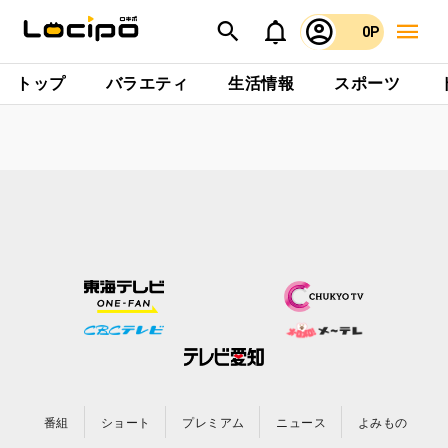
0P
トップ
バラエティ
生活情報
スポーツ
番組
ショート
プレミアム
ニュース
よみもの