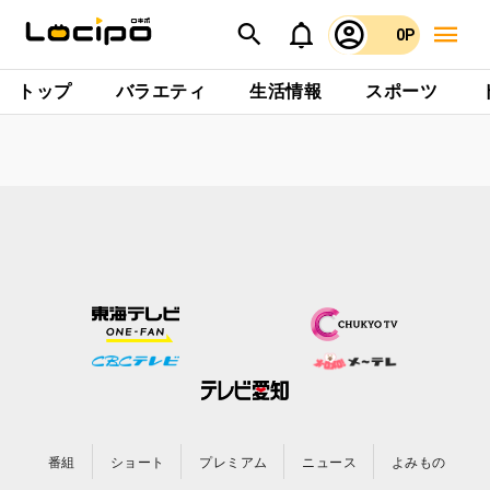
0P
トップ
バラエティ
生活情報
スポーツ
番組
ショート
プレミアム
ニュース
よみもの