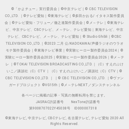
©「かよチュー」実行委員会｜©中京テレビ｜© CBC TELEVISION
CO.,LTD. ｜©テレビ愛知｜©東海テレビ｜©多田かおる/ イタキス製作委員
会｜©テレビ愛知・フリュー／徹之進製作委員会｜©メ～テレ｜©東海テレ
ビ、中京テレビ、CBCテレビ、メ～テレ、テレビ愛知｜東海テレビ、中京
テレビ、CBCテレビ、メ～テレ、テレビ愛知｜© Studio Ghibli｜©CBC
TELEVISION CO.,LTD.｜©2023 二月 公/KADOKAWA/声優ラジオのウラオ
モテ製作委員会｜©東海テレビ事業｜©実験ヒーロー製作委員会2024｜©
実験ヒーロー製作委員会2025｜©実験ヒーロー製作委員会2026｜©メ～テ
レ ｜©TOKAI TELEVISION BROADCASTING CO.,LTD.｜（C）すえのぶけ
いこ／講談社（C）CTV ｜（C）すえのぶけいこ／講談社（C）CTV｜©
CBC TELEVISION CO.,LTD. ｜ ｜© CBC TELEVISION CO.,LTD. ｜©ヴァン
ガードプロジェクト ©VG15th｜©メ～テレNEXT／ダンスチャンネル
各ページに掲載の記事・写真の無断転用を禁じます。
JASRAC許諾番号
NexTone許諾番号
第9008707022Y45038号
ID000007318
©東海テレビ, 中京テレビ, CBCテレビ, 名古屋テレビ, テレビ愛知 2020 All
Rights Reserved.