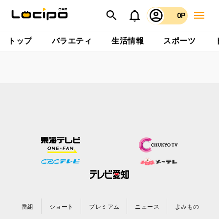
0P
トップ
バラエティ
生活情報
スポーツ
番組
ショート
プレミアム
ニュース
よみもの