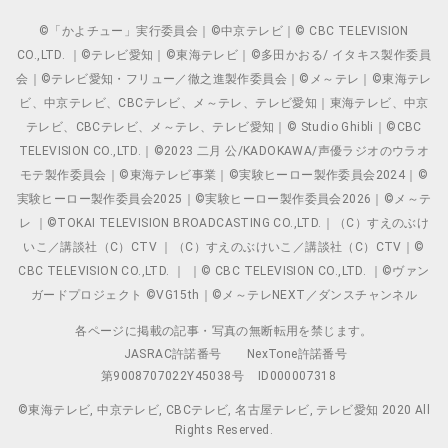
©「かよチュー」実行委員会｜©中京テレビ｜© CBC TELEVISION
CO.,LTD. ｜©テレビ愛知｜©東海テレビ｜©多田かおる/ イタキス製作委員
会｜©テレビ愛知・フリュー／徹之進製作委員会｜©メ～テレ｜©東海テレ
ビ、中京テレビ、CBCテレビ、メ～テレ、テレビ愛知｜東海テレビ、中京
テレビ、CBCテレビ、メ～テレ、テレビ愛知｜© Studio Ghibli｜©CBC
TELEVISION CO.,LTD.｜©2023 二月 公/KADOKAWA/声優ラジオのウラオ
モテ製作委員会｜©東海テレビ事業｜©実験ヒーロー製作委員会2024｜©
実験ヒーロー製作委員会2025｜©実験ヒーロー製作委員会2026｜©メ～テ
レ ｜©TOKAI TELEVISION BROADCASTING CO.,LTD.｜（C）すえのぶけ
いこ／講談社（C）CTV ｜（C）すえのぶけいこ／講談社（C）CTV｜©
CBC TELEVISION CO.,LTD. ｜ ｜© CBC TELEVISION CO.,LTD. ｜©ヴァン
ガードプロジェクト ©VG15th｜©メ～テレNEXT／ダンスチャンネル
各ページに掲載の記事・写真の無断転用を禁じます。
JASRAC許諾番号
NexTone許諾番号
第9008707022Y45038号
ID000007318
©東海テレビ, 中京テレビ, CBCテレビ, 名古屋テレビ, テレビ愛知 2020 All
Rights Reserved.