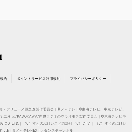
規約
ポイントサービス利用規約
プライバシーポリシー
©テレビ愛知・フリュー／徹之進製作委員会｜©メ～テレ｜©東海テレビ、中京テレビ、
©2023 二月 公/KADOKAWA/声優ラジオのウラオモテ製作委員会｜©東海テレビ事
ING CO.,LTD.｜（C）すえのぶけいこ／講談社（C）CTV ｜（C）すえのぶけい
クト ©VG15th｜©メ～テレNEXT／ダンスチャンネル