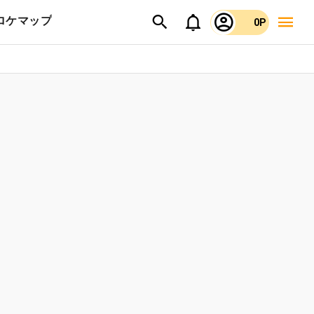
ロケマップ
0P