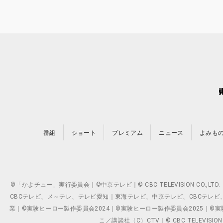
番組
ショート
プレミアム
ニュース
よみも
©「かよチュー」実行委員会｜©中京テレビ｜© CBC TELEVISION C
CBCテレビ、メ～テレ、テレビ愛知｜東海テレビ、中京テレビ、CBCテレビ、メ～テレ、テ
業｜©実験ヒーロー製作委員会2024｜©実験ヒーロー製作委員会2025｜©実験ヒーロー
こ／講談社（C）CTV｜© CBC TELEVISION