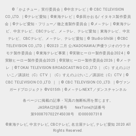
©「かよチュー」実行委員会｜©中京テレビ｜© CBC TELEVISION
CO.,LTD. ｜©テレビ愛知｜©東海テレビ｜©多田かおる/ イタキス製作委員
会｜©テレビ愛知・フリュー／徹之進製作委員会｜©メ～テレ｜©東海テレ
ビ、中京テレビ、CBCテレビ、メ～テレ、テレビ愛知｜東海テレビ、中京
テレビ、CBCテレビ、メ～テレ、テレビ愛知｜© Studio Ghibli｜©CBC
TELEVISION CO.,LTD.｜©2023 二月 公/KADOKAWA/声優ラジオのウラオ
モテ製作委員会｜©東海テレビ事業｜©実験ヒーロー製作委員会2024｜©
実験ヒーロー製作委員会2025｜©実験ヒーロー製作委員会2026｜©メ～テ
レ ｜©TOKAI TELEVISION BROADCASTING CO.,LTD.｜（C）すえのぶけ
いこ／講談社（C）CTV ｜（C）すえのぶけいこ／講談社（C）CTV｜©
CBC TELEVISION CO.,LTD. ｜ ｜© CBC TELEVISION CO.,LTD. ｜©ヴァン
ガードプロジェクト ©VG15th｜©メ～テレNEXT／ダンスチャンネル
各ページに掲載の記事・写真の無断転用を禁じます。
JASRAC許諾番号
NexTone許諾番号
第9008707022Y45038号
ID000007318
©東海テレビ, 中京テレビ, CBCテレビ, 名古屋テレビ, テレビ愛知 2020 All
Rights Reserved.