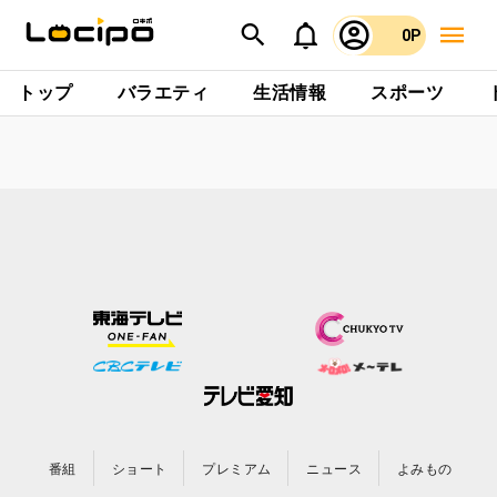
0P
トップ
バラエティ
生活情報
スポーツ
番組
ショート
プレミアム
ニュース
よみもの