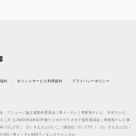
規約
ポイントサービス利用規約
プライバシーポリシー
©テレビ愛知・フリュー／徹之進製作委員会｜©メ～テレ｜©東海テレビ、中京テレビ、
©2023 二月 公/KADOKAWA/声優ラジオのウラオモテ製作委員会｜©東海テレビ事
ING CO.,LTD.｜（C）すえのぶけいこ／講談社（C）CTV ｜（C）すえのぶけい
クト ©VG15th｜©メ～テレNEXT／ダンスチャンネル