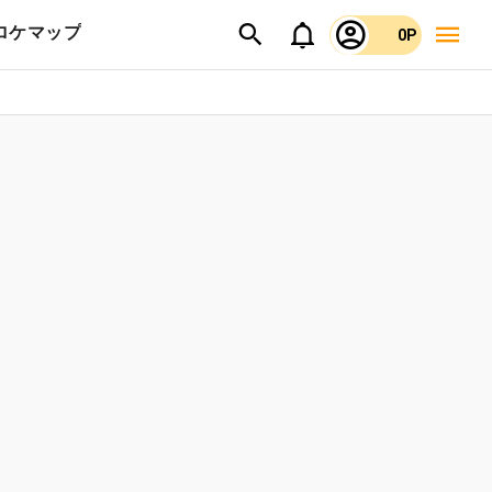
ロケマップ
0P