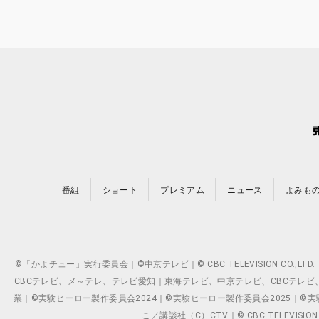
番組
ショート
プレミアム
ニュース
よみも
©「かよチュー」実行委員会｜©中京テレビ｜© CBC TELEVISION C
CBCテレビ、メ～テレ、テレビ愛知｜東海テレビ、中京テレビ、CBCテレビ、メ～テレ、テ
業｜©実験ヒーロー製作委員会2024｜©実験ヒーロー製作委員会2025｜©実験ヒーロー
こ／講談社（C）CTV｜© CBC TELEVISION