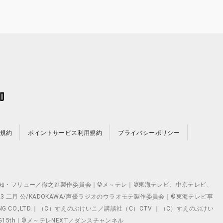
規約
ポイントサービス利用規約
プライバシーポリシー
©テレビ愛知・フリュー／徹之進製作委員会｜©メ～テレ｜©東海テレビ、中京テレビ、
©2023 二月 公/KADOKAWA/声優ラジオのウラオモテ製作委員会｜©東海テレビ事
ING CO.,LTD.｜（C）すえのぶけいこ／講談社（C）CTV ｜（C）すえのぶけい
クト ©VG15th｜©メ～テレNEXT／ダンスチャンネル