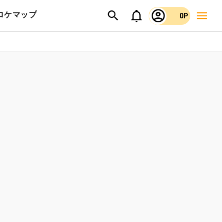
ロケマップ
0P