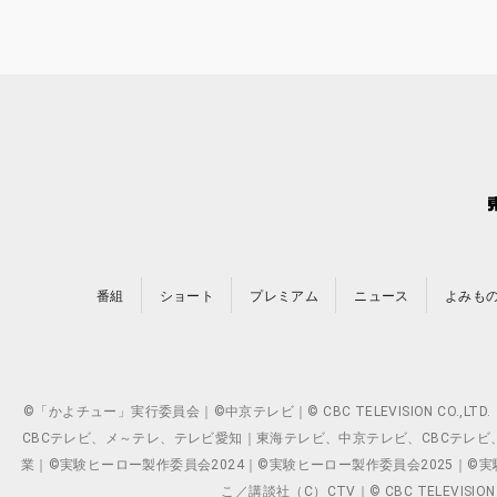
番組
ショート
プレミアム
ニュース
よみも
©「かよチュー」実行委員会｜©中京テレビ｜© CBC TELEVISION C
CBCテレビ、メ～テレ、テレビ愛知｜東海テレビ、中京テレビ、CBCテレビ、メ～テレ、テ
業｜©実験ヒーロー製作委員会2024｜©実験ヒーロー製作委員会2025｜©実験ヒーロー
こ／講談社（C）CTV｜© CBC TELEVISION