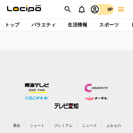
0P
トップ
バラエティ
生活情報
スポーツ
番組
ショート
プレミアム
ニュース
よみもの