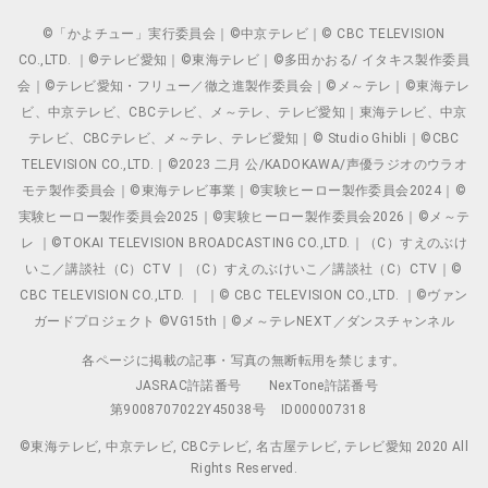
©「かよチュー」実行委員会｜©中京テレビ｜© CBC TELEVISION
CO.,LTD. ｜©テレビ愛知｜©東海テレビ｜©多田かおる/ イタキス製作委員
会｜©テレビ愛知・フリュー／徹之進製作委員会｜©メ～テレ｜©東海テレ
ビ、中京テレビ、CBCテレビ、メ～テレ、テレビ愛知｜東海テレビ、中京
テレビ、CBCテレビ、メ～テレ、テレビ愛知｜© Studio Ghibli｜©CBC
TELEVISION CO.,LTD.｜©2023 二月 公/KADOKAWA/声優ラジオのウラオ
モテ製作委員会｜©東海テレビ事業｜©実験ヒーロー製作委員会2024｜©
実験ヒーロー製作委員会2025｜©実験ヒーロー製作委員会2026｜©メ～テ
レ ｜©TOKAI TELEVISION BROADCASTING CO.,LTD.｜（C）すえのぶけ
いこ／講談社（C）CTV ｜（C）すえのぶけいこ／講談社（C）CTV｜©
CBC TELEVISION CO.,LTD. ｜ ｜© CBC TELEVISION CO.,LTD. ｜©ヴァン
ガードプロジェクト ©VG15th｜©メ～テレNEXT／ダンスチャンネル
各ページに掲載の記事・写真の無断転用を禁じます。
JASRAC許諾番号
NexTone許諾番号
第9008707022Y45038号
ID000007318
©東海テレビ, 中京テレビ, CBCテレビ, 名古屋テレビ, テレビ愛知 2020 All
Rights Reserved.