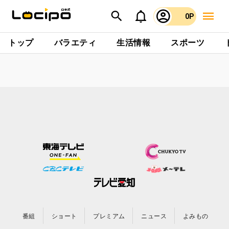
0P
トップ
バラエティ
生活情報
スポーツ
番組
ショート
プレミアム
ニュース
よみもの