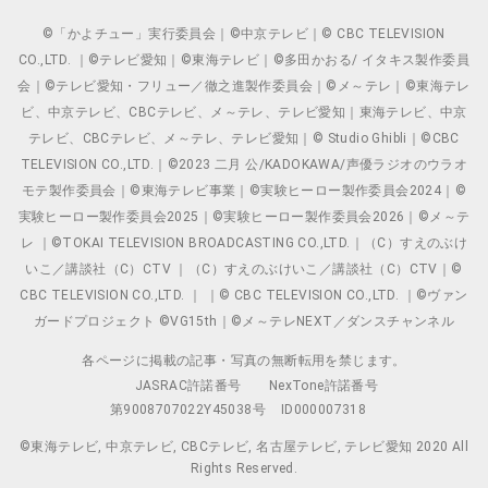
©「かよチュー」実行委員会｜©中京テレビ｜© CBC TELEVISION
CO.,LTD. ｜©テレビ愛知｜©東海テレビ｜©多田かおる/ イタキス製作委員
会｜©テレビ愛知・フリュー／徹之進製作委員会｜©メ～テレ｜©東海テレ
ビ、中京テレビ、CBCテレビ、メ～テレ、テレビ愛知｜東海テレビ、中京
テレビ、CBCテレビ、メ～テレ、テレビ愛知｜© Studio Ghibli｜©CBC
TELEVISION CO.,LTD.｜©2023 二月 公/KADOKAWA/声優ラジオのウラオ
モテ製作委員会｜©東海テレビ事業｜©実験ヒーロー製作委員会2024｜©
実験ヒーロー製作委員会2025｜©実験ヒーロー製作委員会2026｜©メ～テ
レ ｜©TOKAI TELEVISION BROADCASTING CO.,LTD.｜（C）すえのぶけ
いこ／講談社（C）CTV ｜（C）すえのぶけいこ／講談社（C）CTV｜©
CBC TELEVISION CO.,LTD. ｜ ｜© CBC TELEVISION CO.,LTD. ｜©ヴァン
ガードプロジェクト ©VG15th｜©メ～テレNEXT／ダンスチャンネル
各ページに掲載の記事・写真の無断転用を禁じます。
JASRAC許諾番号
NexTone許諾番号
第9008707022Y45038号
ID000007318
©東海テレビ, 中京テレビ, CBCテレビ, 名古屋テレビ, テレビ愛知 2020 All
Rights Reserved.