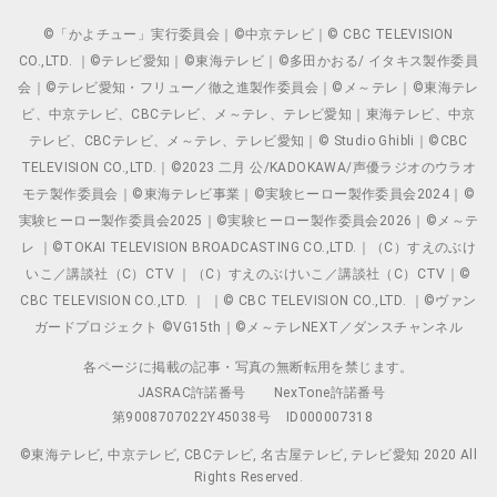
©「かよチュー」実行委員会｜©中京テレビ｜© CBC TELEVISION
CO.,LTD. ｜©テレビ愛知｜©東海テレビ｜©多田かおる/ イタキス製作委員
会｜©テレビ愛知・フリュー／徹之進製作委員会｜©メ～テレ｜©東海テレ
ビ、中京テレビ、CBCテレビ、メ～テレ、テレビ愛知｜東海テレビ、中京
テレビ、CBCテレビ、メ～テレ、テレビ愛知｜© Studio Ghibli｜©CBC
TELEVISION CO.,LTD.｜©2023 二月 公/KADOKAWA/声優ラジオのウラオ
モテ製作委員会｜©東海テレビ事業｜©実験ヒーロー製作委員会2024｜©
実験ヒーロー製作委員会2025｜©実験ヒーロー製作委員会2026｜©メ～テ
レ ｜©TOKAI TELEVISION BROADCASTING CO.,LTD.｜（C）すえのぶけ
いこ／講談社（C）CTV ｜（C）すえのぶけいこ／講談社（C）CTV｜©
CBC TELEVISION CO.,LTD. ｜ ｜© CBC TELEVISION CO.,LTD. ｜©ヴァン
ガードプロジェクト ©VG15th｜©メ～テレNEXT／ダンスチャンネル
各ページに掲載の記事・写真の無断転用を禁じます。
JASRAC許諾番号
NexTone許諾番号
第9008707022Y45038号
ID000007318
©東海テレビ, 中京テレビ, CBCテレビ, 名古屋テレビ, テレビ愛知 2020 All
Rights Reserved.