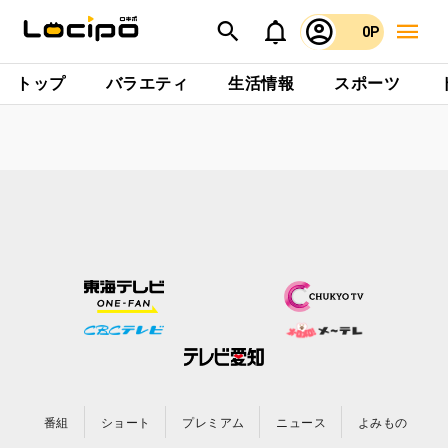
0P
トップ
バラエティ
生活情報
スポーツ
番組
ショート
プレミアム
ニュース
よみもの