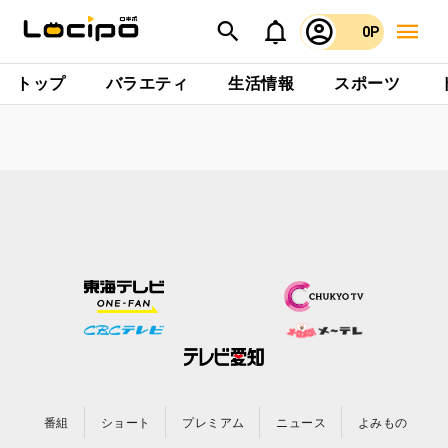
0P
トップ
バラエティ
生活情報
スポーツ
番組
ショート
プレミアム
ニュース
よみもの