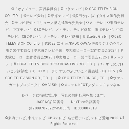
©「かよチュー」実行委員会｜©中京テレビ｜© CBC TELEVISION
CO.,LTD. ｜©テレビ愛知｜©東海テレビ｜©多田かおる/ イタキス製作委員
会｜©テレビ愛知・フリュー／徹之進製作委員会｜©メ～テレ｜©東海テレ
ビ、中京テレビ、CBCテレビ、メ～テレ、テレビ愛知｜東海テレビ、中京
テレビ、CBCテレビ、メ～テレ、テレビ愛知｜© Studio Ghibli｜©CBC
TELEVISION CO.,LTD.｜©2023 二月 公/KADOKAWA/声優ラジオのウラオ
モテ製作委員会｜©東海テレビ事業｜©実験ヒーロー製作委員会2024｜©
実験ヒーロー製作委員会2025｜©実験ヒーロー製作委員会2026｜©メ～テ
レ ｜©TOKAI TELEVISION BROADCASTING CO.,LTD.｜（C）すえのぶけ
いこ／講談社（C）CTV ｜（C）すえのぶけいこ／講談社（C）CTV｜©
CBC TELEVISION CO.,LTD. ｜ ｜© CBC TELEVISION CO.,LTD. ｜©ヴァン
ガードプロジェクト ©VG15th｜©メ～テレNEXT／ダンスチャンネル
各ページに掲載の記事・写真の無断転用を禁じます。
JASRAC許諾番号
NexTone許諾番号
第9008707022Y45038号
ID000007318
©東海テレビ, 中京テレビ, CBCテレビ, 名古屋テレビ, テレビ愛知 2020 All
Rights Reserved.