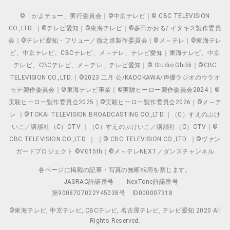
©「かよチュー」実行委員会｜©中京テレビ｜© CBC TELEVISION
CO.,LTD. ｜©テレビ愛知｜©東海テレビ｜©多田かおる/ イタキス製作委員
会｜©テレビ愛知・フリュー／徹之進製作委員会｜©メ～テレ｜©東海テレ
ビ、中京テレビ、CBCテレビ、メ～テレ、テレビ愛知｜東海テレビ、中京
テレビ、CBCテレビ、メ～テレ、テレビ愛知｜© Studio Ghibli｜©CBC
TELEVISION CO.,LTD.｜©2023 二月 公/KADOKAWA/声優ラジオのウラオ
モテ製作委員会｜©東海テレビ事業｜©実験ヒーロー製作委員会2024｜©
実験ヒーロー製作委員会2025｜©実験ヒーロー製作委員会2026｜©メ～テ
レ ｜©TOKAI TELEVISION BROADCASTING CO.,LTD.｜（C）すえのぶけ
いこ／講談社（C）CTV ｜（C）すえのぶけいこ／講談社（C）CTV｜©
CBC TELEVISION CO.,LTD. ｜ ｜© CBC TELEVISION CO.,LTD. ｜©ヴァン
ガードプロジェクト ©VG15th｜©メ～テレNEXT／ダンスチャンネル
各ページに掲載の記事・写真の無断転用を禁じます。
JASRAC許諾番号
NexTone許諾番号
第9008707022Y45038号
ID000007318
©東海テレビ, 中京テレビ, CBCテレビ, 名古屋テレビ, テレビ愛知 2020 All
Rights Reserved.