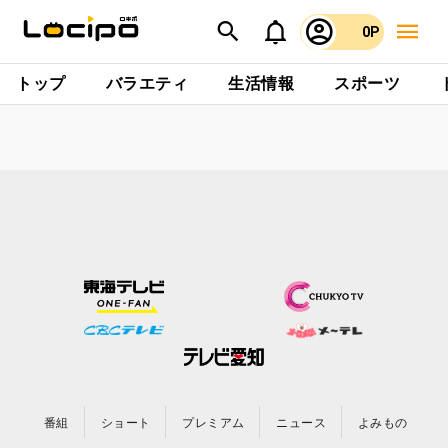
0P
トップ
バラエティ
生活情報
スポーツ
番組
ショート
プレミアム
ニュース
よみもの