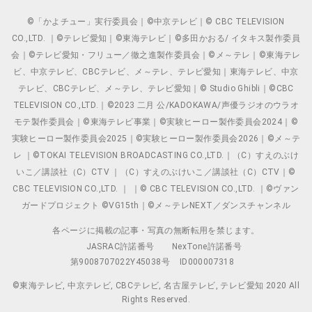
©「かよチュー」実行委員会｜©中京テレビ｜© CBC TELEVISION
CO.,LTD. ｜©テレビ愛知｜©東海テレビ｜©多田かおる/ イタキス製作委員
会｜©テレビ愛知・フリュー／徹之進製作委員会｜©メ～テレ｜©東海テレ
ビ、中京テレビ、CBCテレビ、メ～テレ、テレビ愛知｜東海テレビ、中京
テレビ、CBCテレビ、メ～テレ、テレビ愛知｜© Studio Ghibli｜©CBC
TELEVISION CO.,LTD.｜©2023 二月 公/KADOKAWA/声優ラジオのウラオ
モテ製作委員会｜©東海テレビ事業｜©実験ヒーロー製作委員会2024｜©
実験ヒーロー製作委員会2025｜©実験ヒーロー製作委員会2026｜©メ～テ
レ ｜©TOKAI TELEVISION BROADCASTING CO.,LTD.｜（C）すえのぶけ
いこ／講談社（C）CTV ｜（C）すえのぶけいこ／講談社（C）CTV｜©
CBC TELEVISION CO.,LTD. ｜ ｜© CBC TELEVISION CO.,LTD. ｜©ヴァン
ガードプロジェクト ©VG15th｜©メ～テレNEXT／ダンスチャンネル
各ページに掲載の記事・写真の無断転用を禁じます。
JASRAC許諾番号
NexTone許諾番号
第9008707022Y45038号
ID000007318
©東海テレビ, 中京テレビ, CBCテレビ, 名古屋テレビ, テレビ愛知 2020 All
Rights Reserved.