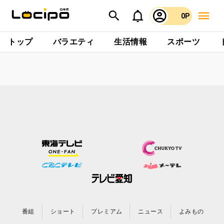
0P
トップ
バラエティ
生活情報
スポーツ
番組
ショート
プレミアム
ニュース
よみもの