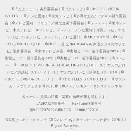
©「かよチュー」実行委員会｜©中京テレビ｜© CBC TELEVISION
CO.,LTD. ｜©テレビ愛知｜©東海テレビ｜©多田かおる/ イタキス製作委員
会｜©テレビ愛知・フリュー／徹之進製作委員会｜©メ～テレ｜©東海テレ
ビ、中京テレビ、CBCテレビ、メ～テレ、テレビ愛知｜東海テレビ、中京
テレビ、CBCテレビ、メ～テレ、テレビ愛知｜© Studio Ghibli｜©CBC
TELEVISION CO.,LTD.｜©2023 二月 公/KADOKAWA/声優ラジオのウラオ
モテ製作委員会｜©東海テレビ事業｜©実験ヒーロー製作委員会2024｜©
実験ヒーロー製作委員会2025｜©実験ヒーロー製作委員会2026｜©メ～テ
レ ｜©TOKAI TELEVISION BROADCASTING CO.,LTD.｜（C）すえのぶけ
いこ／講談社（C）CTV ｜（C）すえのぶけいこ／講談社（C）CTV｜©
CBC TELEVISION CO.,LTD. ｜ ｜© CBC TELEVISION CO.,LTD. ｜©ヴァン
ガードプロジェクト ©VG15th｜©メ～テレNEXT／ダンスチャンネル
各ページに掲載の記事・写真の無断転用を禁じます。
JASRAC許諾番号
NexTone許諾番号
第9008707022Y45038号
ID000007318
©東海テレビ, 中京テレビ, CBCテレビ, 名古屋テレビ, テレビ愛知 2020 All
Rights Reserved.