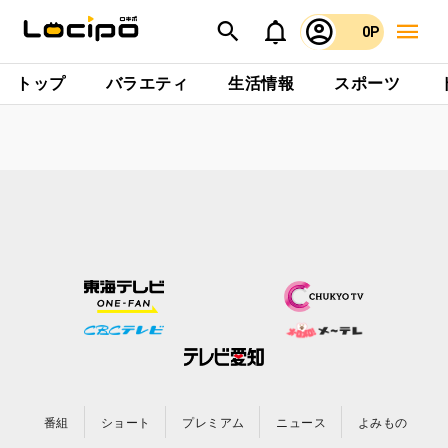
0P
トップ
バラエティ
生活情報
スポーツ
番組
ショート
プレミアム
ニュース
よみもの