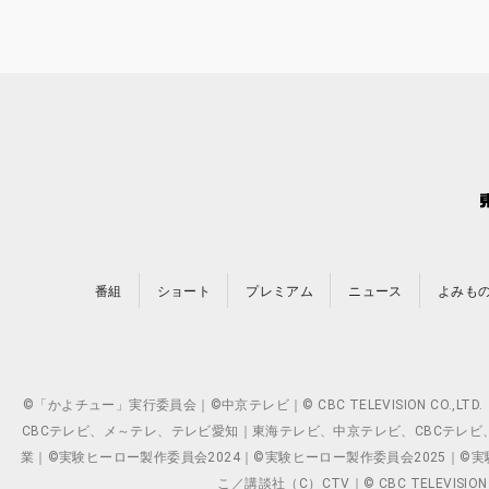
番組
ショート
プレミアム
ニュース
よみも
©「かよチュー」実行委員会｜©中京テレビ｜© CBC TELEVISION C
CBCテレビ、メ～テレ、テレビ愛知｜東海テレビ、中京テレビ、CBCテレビ、メ～テレ、テ
業｜©実験ヒーロー製作委員会2024｜©実験ヒーロー製作委員会2025｜©実験ヒーロー
こ／講談社（C）CTV｜© CBC TELEVISION