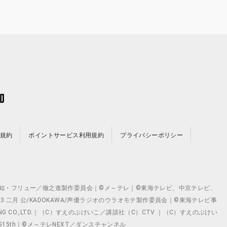
規約
ポイントサービス利用規約
プライバシーポリシー
©テレビ愛知・フリュー／徹之進製作委員会｜©メ～テレ｜©東海テレビ、中京テレビ、
©2023 二月 公/KADOKAWA/声優ラジオのウラオモテ製作委員会｜©東海テレビ事
ING CO.,LTD.｜（C）すえのぶけいこ／講談社（C）CTV ｜（C）すえのぶけい
クト ©VG15th｜©メ～テレNEXT／ダンスチャンネル