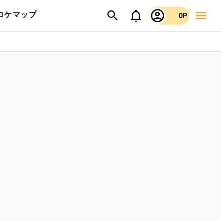
ロケマップ
0P