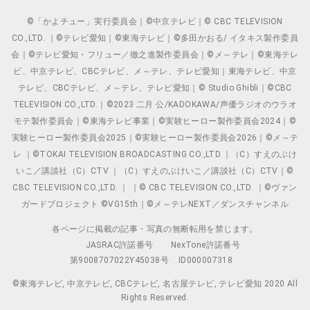
©「かよチュー」実行委員会｜©中京テレビ｜© CBC TELEVISION
CO.,LTD. ｜©テレビ愛知｜©東海テレビ｜©多田かおる/ イタキス製作委員
会｜©テレビ愛知・フリュー／徹之進製作委員会｜©メ～テレ｜©東海テレ
ビ、中京テレビ、CBCテレビ、メ～テレ、テレビ愛知｜東海テレビ、中京
テレビ、CBCテレビ、メ～テレ、テレビ愛知｜© Studio Ghibli｜©CBC
TELEVISION CO.,LTD.｜©2023 二月 公/KADOKAWA/声優ラジオのウラオ
モテ製作委員会｜©東海テレビ事業｜©実験ヒーロー製作委員会2024｜©
実験ヒーロー製作委員会2025｜©実験ヒーロー製作委員会2026｜©メ～テ
レ ｜©TOKAI TELEVISION BROADCASTING CO.,LTD.｜（C）すえのぶけ
いこ／講談社（C）CTV ｜（C）すえのぶけいこ／講談社（C）CTV｜©
CBC TELEVISION CO.,LTD. ｜ ｜© CBC TELEVISION CO.,LTD. ｜©ヴァン
ガードプロジェクト ©VG15th｜©メ～テレNEXT／ダンスチャンネル
各ページに掲載の記事・写真の無断転用を禁じます。
JASRAC許諾番号
NexTone許諾番号
第9008707022Y45038号
ID000007318
©東海テレビ, 中京テレビ, CBCテレビ, 名古屋テレビ, テレビ愛知 2020 All
Rights Reserved.