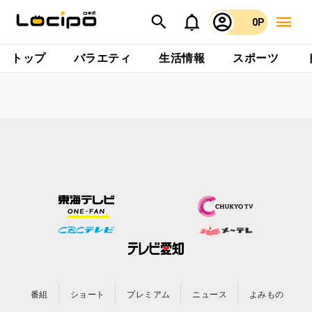
0P
トップ
バラエティ
生活情報
スポーツ
番組
ショート
プレミアム
ニュース
よみもの