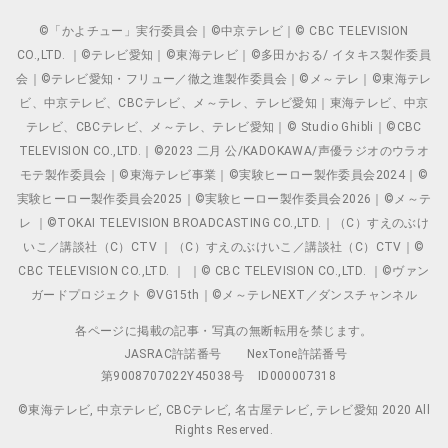
©「かよチュー」実行委員会｜©中京テレビ｜© CBC TELEVISION
CO.,LTD. ｜©テレビ愛知｜©東海テレビ｜©多田かおる/ イタキス製作委員
会｜©テレビ愛知・フリュー／徹之進製作委員会｜©メ～テレ｜©東海テレ
ビ、中京テレビ、CBCテレビ、メ～テレ、テレビ愛知｜東海テレビ、中京
テレビ、CBCテレビ、メ～テレ、テレビ愛知｜© Studio Ghibli｜©CBC
TELEVISION CO.,LTD.｜©2023 二月 公/KADOKAWA/声優ラジオのウラオ
モテ製作委員会｜©東海テレビ事業｜©実験ヒーロー製作委員会2024｜©
実験ヒーロー製作委員会2025｜©実験ヒーロー製作委員会2026｜©メ～テ
レ ｜©TOKAI TELEVISION BROADCASTING CO.,LTD.｜（C）すえのぶけ
いこ／講談社（C）CTV ｜（C）すえのぶけいこ／講談社（C）CTV｜©
CBC TELEVISION CO.,LTD. ｜ ｜© CBC TELEVISION CO.,LTD. ｜©ヴァン
ガードプロジェクト ©VG15th｜©メ～テレNEXT／ダンスチャンネル
各ページに掲載の記事・写真の無断転用を禁じます。
JASRAC許諾番号
NexTone許諾番号
第9008707022Y45038号
ID000007318
©東海テレビ, 中京テレビ, CBCテレビ, 名古屋テレビ, テレビ愛知 2020 All
Rights Reserved.