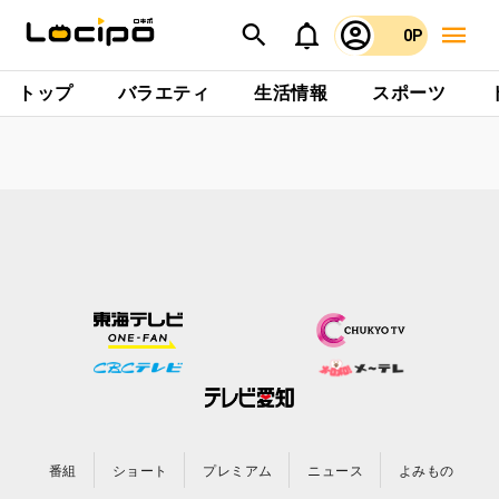
0P
トップ
バラエティ
生活情報
スポーツ
番組
ショート
プレミアム
ニュース
よみもの