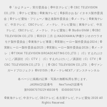
©「かよチュー」実行委員会｜©中京テレビ｜© CBC TELEVISION
CO.,LTD. ｜©テレビ愛知｜©東海テレビ｜©多田かおる/ イタキス製作委員
会｜©テレビ愛知・フリュー／徹之進製作委員会｜©メ～テレ｜©東海テレ
ビ、中京テレビ、CBCテレビ、メ～テレ、テレビ愛知｜東海テレビ、中京
テレビ、CBCテレビ、メ～テレ、テレビ愛知｜© Studio Ghibli｜©CBC
TELEVISION CO.,LTD.｜©2023 二月 公/KADOKAWA/声優ラジオのウラオ
モテ製作委員会｜©東海テレビ事業｜©実験ヒーロー製作委員会2024｜©
実験ヒーロー製作委員会2025｜©実験ヒーロー製作委員会2026｜©メ～テ
レ ｜©TOKAI TELEVISION BROADCASTING CO.,LTD.｜（C）すえのぶけ
いこ／講談社（C）CTV ｜（C）すえのぶけいこ／講談社（C）CTV｜©
CBC TELEVISION CO.,LTD. ｜ ｜© CBC TELEVISION CO.,LTD. ｜©ヴァン
ガードプロジェクト ©VG15th｜©メ～テレNEXT／ダンスチャンネル
各ページに掲載の記事・写真の無断転用を禁じます。
JASRAC許諾番号
NexTone許諾番号
第9008707022Y45038号
ID000007318
©東海テレビ, 中京テレビ, CBCテレビ, 名古屋テレビ, テレビ愛知 2020 All
Rights Reserved.