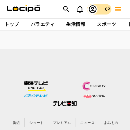
0P
トップ
バラエティ
生活情報
スポーツ
番組
ショート
プレミアム
ニュース
よみもの