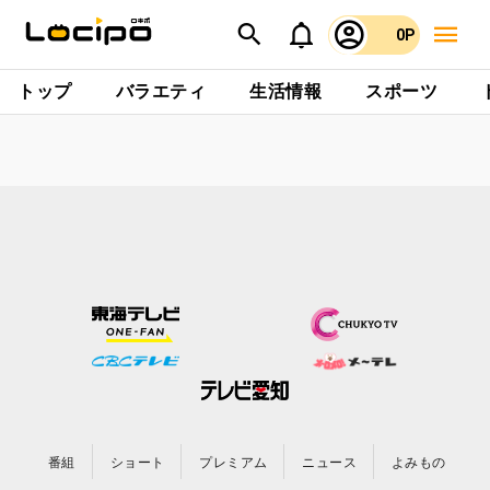
0P
トップ
バラエティ
生活情報
スポーツ
番組
ショート
プレミアム
ニュース
よみもの