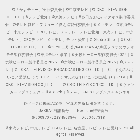
©「かよチュー」実行委員会｜©中京テレビ｜© CBC TELEVISION
CO.,LTD. ｜©テレビ愛知｜©東海テレビ｜©多田かおる/ イタキス製作委員
会｜©テレビ愛知・フリュー／徹之進製作委員会｜©メ～テレ｜©東海テレ
ビ、中京テレビ、CBCテレビ、メ～テレ、テレビ愛知｜東海テレビ、中京
テレビ、CBCテレビ、メ～テレ、テレビ愛知｜© Studio Ghibli｜©CBC
TELEVISION CO.,LTD.｜©2023 二月 公/KADOKAWA/声優ラジオのウラオ
モテ製作委員会｜©東海テレビ事業｜©実験ヒーロー製作委員会2024｜©
実験ヒーロー製作委員会2025｜©実験ヒーロー製作委員会2026｜©メ～テ
レ ｜©TOKAI TELEVISION BROADCASTING CO.,LTD.｜（C）すえのぶけ
いこ／講談社（C）CTV ｜（C）すえのぶけいこ／講談社（C）CTV｜©
CBC TELEVISION CO.,LTD. ｜ ｜© CBC TELEVISION CO.,LTD. ｜©ヴァン
ガードプロジェクト ©VG15th｜©メ～テレNEXT／ダンスチャンネル
各ページに掲載の記事・写真の無断転用を禁じます。
JASRAC許諾番号
NexTone許諾番号
第9008707022Y45038号
ID000007318
©東海テレビ, 中京テレビ, CBCテレビ, 名古屋テレビ, テレビ愛知 2020 All
Rights Reserved.