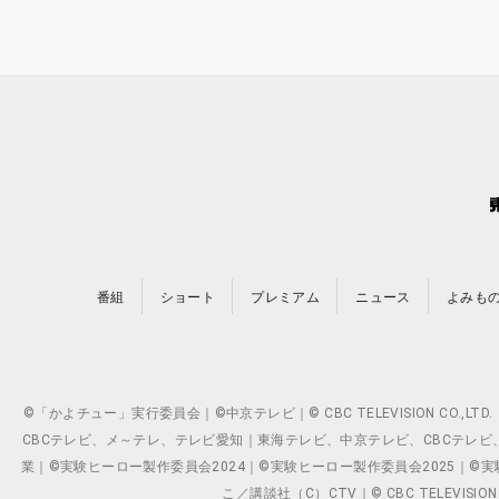
番組
ショート
プレミアム
ニュース
よみも
©「かよチュー」実行委員会｜©中京テレビ｜© CBC TELEVISION C
CBCテレビ、メ～テレ、テレビ愛知｜東海テレビ、中京テレビ、CBCテレビ、メ～テレ、テ
業｜©実験ヒーロー製作委員会2024｜©実験ヒーロー製作委員会2025｜©実験ヒーロー
こ／講談社（C）CTV｜© CBC TELEVISION