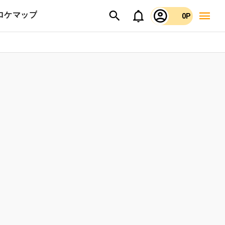
ロケマップ
0P