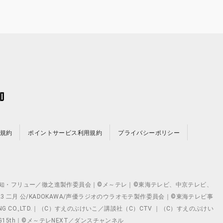
規約
ポイントサービス利用規約
プライバシーポリシー
©テレビ愛知・フリュー／徹之進製作委員会｜©メ～テレ｜©東海テレビ、中京テレビ、
©2023 二月 公/KADOKAWA/声優ラジオのウラオモテ製作委員会｜©東海テレビ事
ING CO.,LTD.｜（C）すえのぶけいこ／講談社（C）CTV ｜（C）すえのぶけい
クト ©VG15th｜©メ～テレNEXT／ダンスチャンネル