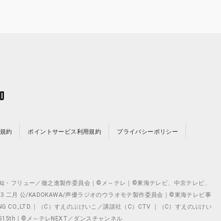
規約
ポイントサービス利用規約
プライバシーポリシー
©テレビ愛知・フリュー／徹之進製作委員会｜©メ～テレ｜©東海テレビ、中京テレビ、
©2023 二月 公/KADOKAWA/声優ラジオのウラオモテ製作委員会｜©東海テレビ事
ING CO.,LTD.｜（C）すえのぶけいこ／講談社（C）CTV ｜（C）すえのぶけい
クト ©VG15th｜©メ～テレNEXT／ダンスチャンネル