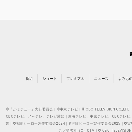
番組
ショート
プレミアム
ニュース
よみも
©「かよチュー」実行委員会｜©中京テレビ｜© CBC TELEVISION C
CBCテレビ、メ～テレ、テレビ愛知｜東海テレビ、中京テレビ、CBCテレビ、メ～テレ、テ
業｜©実験ヒーロー製作委員会2024｜©実験ヒーロー製作委員会2025｜©実験ヒーロー
こ／講談社（C）CTV｜© CBC TELEVISION