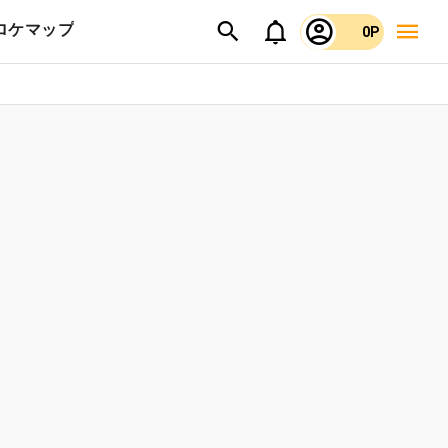
ロケマップ
0P