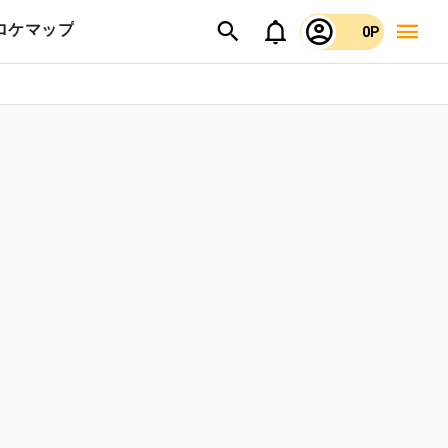
ロケマップ
0P