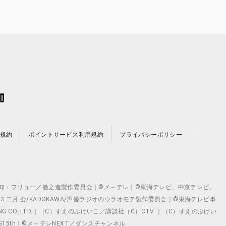
規約
ポイントサービス利用規約
プライバシーポリシー
©テレビ愛知・フリュー／徹之進製作委員会｜©メ～テレ｜©東海テレビ、中京テレビ、
©2023 二月 公/KADOKAWA/声優ラジオのウラオモテ製作委員会｜©東海テレビ事
ING CO.,LTD.｜（C）すえのぶけいこ／講談社（C）CTV ｜（C）すえのぶけい
クト ©VG15th｜©メ～テレNEXT／ダンスチャンネル