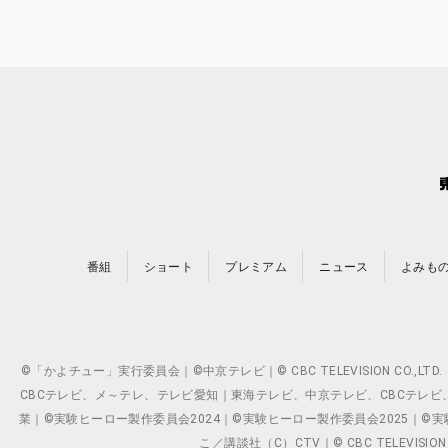
番組
ショート
プレミアム
ニュース
よみも
©「かよチュー」実行委員会｜©中京テレビ｜© CBC TELEVISION C
CBCテレビ、メ～テレ、テレビ愛知｜東海テレビ、中京テレビ、CBCテレビ、メ～テレ、テ
業｜©実験ヒーロー製作委員会2024｜©実験ヒーロー製作委員会2025｜©実験ヒーロー
こ／講談社（C）CTV｜© CBC TELEVISION