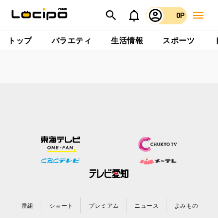
0P
トップ
バラエティ
生活情報
スポーツ
番組
ショート
プレミアム
ニュース
よみもの