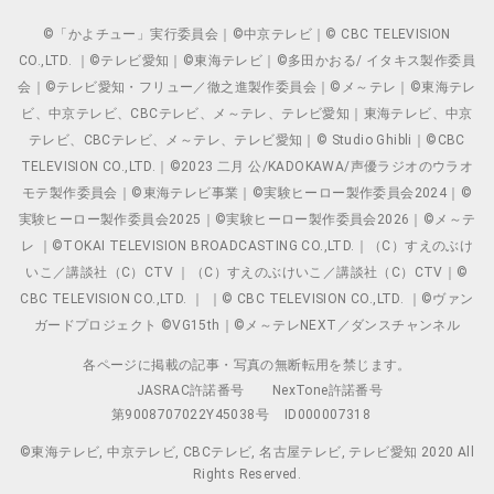
©「かよチュー」実行委員会｜©中京テレビ｜© CBC TELEVISION
CO.,LTD. ｜©テレビ愛知｜©東海テレビ｜©多田かおる/ イタキス製作委員
会｜©テレビ愛知・フリュー／徹之進製作委員会｜©メ～テレ｜©東海テレ
ビ、中京テレビ、CBCテレビ、メ～テレ、テレビ愛知｜東海テレビ、中京
テレビ、CBCテレビ、メ～テレ、テレビ愛知｜© Studio Ghibli｜©CBC
TELEVISION CO.,LTD.｜©2023 二月 公/KADOKAWA/声優ラジオのウラオ
モテ製作委員会｜©東海テレビ事業｜©実験ヒーロー製作委員会2024｜©
実験ヒーロー製作委員会2025｜©実験ヒーロー製作委員会2026｜©メ～テ
レ ｜©TOKAI TELEVISION BROADCASTING CO.,LTD.｜（C）すえのぶけ
いこ／講談社（C）CTV ｜（C）すえのぶけいこ／講談社（C）CTV｜©
CBC TELEVISION CO.,LTD. ｜ ｜© CBC TELEVISION CO.,LTD. ｜©ヴァン
ガードプロジェクト ©VG15th｜©メ～テレNEXT／ダンスチャンネル
各ページに掲載の記事・写真の無断転用を禁じます。
JASRAC許諾番号
NexTone許諾番号
第9008707022Y45038号
ID000007318
©東海テレビ, 中京テレビ, CBCテレビ, 名古屋テレビ, テレビ愛知 2020 All
Rights Reserved.