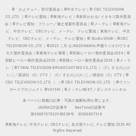
©「かよチュー」実行委員会｜©中京テレビ｜© CBC TELEVISION
CO.,LTD. ｜©テレビ愛知｜©東海テレビ｜©多田かおる/ イタキス製作委員
会｜©テレビ愛知・フリュー／徹之進製作委員会｜©メ～テレ｜©東海テレ
ビ、中京テレビ、CBCテレビ、メ～テレ、テレビ愛知｜東海テレビ、中京
テレビ、CBCテレビ、メ～テレ、テレビ愛知｜© Studio Ghibli｜©CBC
TELEVISION CO.,LTD.｜©2023 二月 公/KADOKAWA/声優ラジオのウラオ
モテ製作委員会｜©東海テレビ事業｜©実験ヒーロー製作委員会2024｜©
実験ヒーロー製作委員会2025｜©実験ヒーロー製作委員会2026｜©メ～テ
レ ｜©TOKAI TELEVISION BROADCASTING CO.,LTD.｜（C）すえのぶけ
いこ／講談社（C）CTV ｜（C）すえのぶけいこ／講談社（C）CTV｜©
CBC TELEVISION CO.,LTD. ｜ ｜© CBC TELEVISION CO.,LTD. ｜©ヴァン
ガードプロジェクト ©VG15th｜©メ～テレNEXT／ダンスチャンネル
各ページに掲載の記事・写真の無断転用を禁じます。
JASRAC許諾番号
NexTone許諾番号
第9008707022Y45038号
ID000007318
©東海テレビ, 中京テレビ, CBCテレビ, 名古屋テレビ, テレビ愛知 2020 All
Rights Reserved.