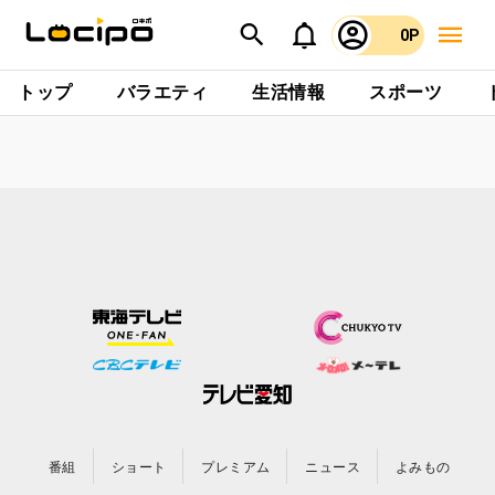
0P
トップ
バラエティ
生活情報
スポーツ
番組
ショート
プレミアム
ニュース
よみもの