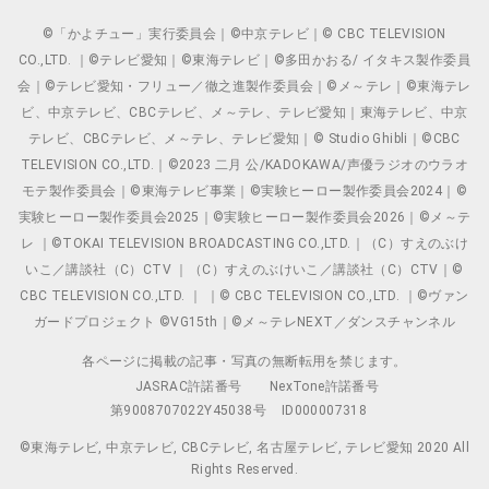
©「かよチュー」実行委員会｜©中京テレビ｜© CBC TELEVISION
CO.,LTD. ｜©テレビ愛知｜©東海テレビ｜©多田かおる/ イタキス製作委員
会｜©テレビ愛知・フリュー／徹之進製作委員会｜©メ～テレ｜©東海テレ
ビ、中京テレビ、CBCテレビ、メ～テレ、テレビ愛知｜東海テレビ、中京
テレビ、CBCテレビ、メ～テレ、テレビ愛知｜© Studio Ghibli｜©CBC
TELEVISION CO.,LTD.｜©2023 二月 公/KADOKAWA/声優ラジオのウラオ
モテ製作委員会｜©東海テレビ事業｜©実験ヒーロー製作委員会2024｜©
実験ヒーロー製作委員会2025｜©実験ヒーロー製作委員会2026｜©メ～テ
レ ｜©TOKAI TELEVISION BROADCASTING CO.,LTD.｜（C）すえのぶけ
いこ／講談社（C）CTV ｜（C）すえのぶけいこ／講談社（C）CTV｜©
CBC TELEVISION CO.,LTD. ｜ ｜© CBC TELEVISION CO.,LTD. ｜©ヴァン
ガードプロジェクト ©VG15th｜©メ～テレNEXT／ダンスチャンネル
各ページに掲載の記事・写真の無断転用を禁じます。
JASRAC許諾番号
NexTone許諾番号
第9008707022Y45038号
ID000007318
©東海テレビ, 中京テレビ, CBCテレビ, 名古屋テレビ, テレビ愛知 2020 All
Rights Reserved.