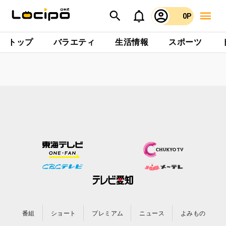
0P
トップ
バラエティ
生活情報
スポーツ
番組
ショート
プレミアム
ニュース
よみもの