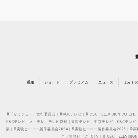
番組
ショート
プレミアム
ニュース
よみも
©「かよチュー」実行委員会｜©中京テレビ｜© CBC TELEVISION C
CBCテレビ、メ～テレ、テレビ愛知｜東海テレビ、中京テレビ、CBCテレビ、メ～テレ、テ
業｜©実験ヒーロー製作委員会2024｜©実験ヒーロー製作委員会2025｜©実験ヒーロー
こ／講談社（C）CTV｜© CBC TELEVISION