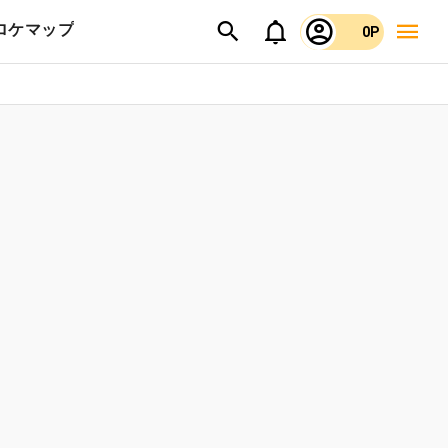
ロケマップ
0P