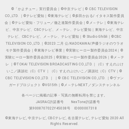
©「かよチュー」実行委員会｜©中京テレビ｜© CBC TELEVISION
CO.,LTD. ｜©テレビ愛知｜©東海テレビ｜©多田かおる/ イタキス製作委員
会｜©テレビ愛知・フリュー／徹之進製作委員会｜©メ～テレ｜©東海テレ
ビ、中京テレビ、CBCテレビ、メ～テレ、テレビ愛知｜東海テレビ、中京
テレビ、CBCテレビ、メ～テレ、テレビ愛知｜© Studio Ghibli｜©CBC
TELEVISION CO.,LTD.｜©2023 二月 公/KADOKAWA/声優ラジオのウラオ
モテ製作委員会｜©東海テレビ事業｜©実験ヒーロー製作委員会2024｜©
実験ヒーロー製作委員会2025｜©実験ヒーロー製作委員会2026｜©メ～テ
レ ｜©TOKAI TELEVISION BROADCASTING CO.,LTD.｜（C）すえのぶけ
いこ／講談社（C）CTV ｜（C）すえのぶけいこ／講談社（C）CTV｜©
CBC TELEVISION CO.,LTD. ｜ ｜© CBC TELEVISION CO.,LTD. ｜©ヴァン
ガードプロジェクト ©VG15th｜©メ～テレNEXT／ダンスチャンネル
各ページに掲載の記事・写真の無断転用を禁じます。
JASRAC許諾番号
NexTone許諾番号
第9008707022Y45038号
ID000007318
©東海テレビ, 中京テレビ, CBCテレビ, 名古屋テレビ, テレビ愛知 2020 All
Rights Reserved.