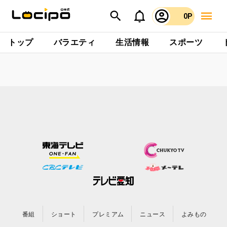
0P
トップ
バラエティ
生活情報
スポーツ
番組
ショート
プレミアム
ニュース
よみもの