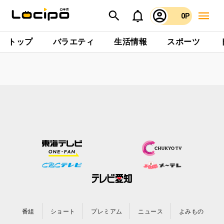
0P
トップ
バラエティ
生活情報
スポーツ
番組
ショート
プレミアム
ニュース
よみもの