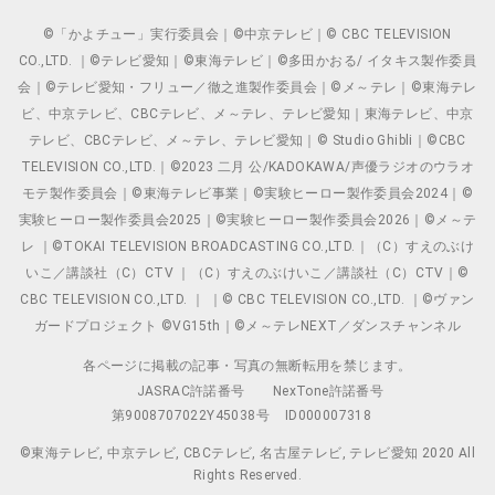
©「かよチュー」実行委員会｜©中京テレビ｜© CBC TELEVISION
CO.,LTD. ｜©テレビ愛知｜©東海テレビ｜©多田かおる/ イタキス製作委員
会｜©テレビ愛知・フリュー／徹之進製作委員会｜©メ～テレ｜©東海テレ
ビ、中京テレビ、CBCテレビ、メ～テレ、テレビ愛知｜東海テレビ、中京
テレビ、CBCテレビ、メ～テレ、テレビ愛知｜© Studio Ghibli｜©CBC
TELEVISION CO.,LTD.｜©2023 二月 公/KADOKAWA/声優ラジオのウラオ
モテ製作委員会｜©東海テレビ事業｜©実験ヒーロー製作委員会2024｜©
実験ヒーロー製作委員会2025｜©実験ヒーロー製作委員会2026｜©メ～テ
レ ｜©TOKAI TELEVISION BROADCASTING CO.,LTD.｜（C）すえのぶけ
いこ／講談社（C）CTV ｜（C）すえのぶけいこ／講談社（C）CTV｜©
CBC TELEVISION CO.,LTD. ｜ ｜© CBC TELEVISION CO.,LTD. ｜©ヴァン
ガードプロジェクト ©VG15th｜©メ～テレNEXT／ダンスチャンネル
各ページに掲載の記事・写真の無断転用を禁じます。
JASRAC許諾番号
NexTone許諾番号
第9008707022Y45038号
ID000007318
©東海テレビ, 中京テレビ, CBCテレビ, 名古屋テレビ, テレビ愛知 2020 All
Rights Reserved.