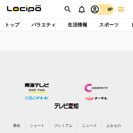
0P
トップ
バラエティ
生活情報
スポーツ
番組
ショート
プレミアム
ニュース
よみもの