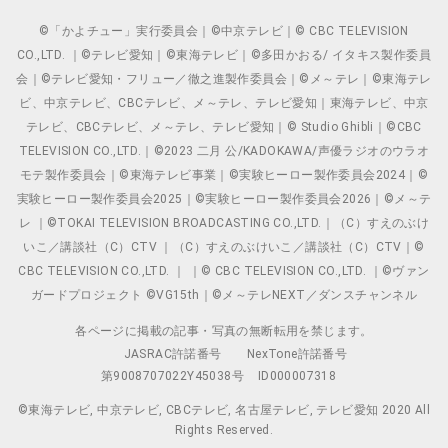
©「かよチュー」実行委員会｜©中京テレビ｜© CBC TELEVISION
CO.,LTD. ｜©テレビ愛知｜©東海テレビ｜©多田かおる/ イタキス製作委員
会｜©テレビ愛知・フリュー／徹之進製作委員会｜©メ～テレ｜©東海テレ
ビ、中京テレビ、CBCテレビ、メ～テレ、テレビ愛知｜東海テレビ、中京
テレビ、CBCテレビ、メ～テレ、テレビ愛知｜© Studio Ghibli｜©CBC
TELEVISION CO.,LTD.｜©2023 二月 公/KADOKAWA/声優ラジオのウラオ
モテ製作委員会｜©東海テレビ事業｜©実験ヒーロー製作委員会2024｜©
実験ヒーロー製作委員会2025｜©実験ヒーロー製作委員会2026｜©メ～テ
レ ｜©TOKAI TELEVISION BROADCASTING CO.,LTD.｜（C）すえのぶけ
いこ／講談社（C）CTV ｜（C）すえのぶけいこ／講談社（C）CTV｜©
CBC TELEVISION CO.,LTD. ｜ ｜© CBC TELEVISION CO.,LTD. ｜©ヴァン
ガードプロジェクト ©VG15th｜©メ～テレNEXT／ダンスチャンネル
各ページに掲載の記事・写真の無断転用を禁じます。
JASRAC許諾番号
NexTone許諾番号
第9008707022Y45038号
ID000007318
©東海テレビ, 中京テレビ, CBCテレビ, 名古屋テレビ, テレビ愛知 2020 All
Rights Reserved.