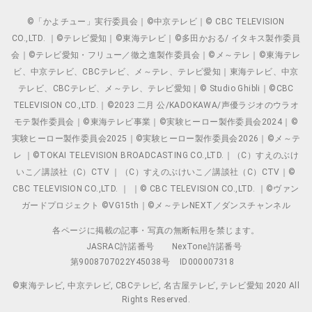
©「かよチュー」実行委員会｜©中京テレビ｜© CBC TELEVISION
CO.,LTD. ｜©テレビ愛知｜©東海テレビ｜©多田かおる/ イタキス製作委員
会｜©テレビ愛知・フリュー／徹之進製作委員会｜©メ～テレ｜©東海テレ
ビ、中京テレビ、CBCテレビ、メ～テレ、テレビ愛知｜東海テレビ、中京
テレビ、CBCテレビ、メ～テレ、テレビ愛知｜© Studio Ghibli｜©CBC
TELEVISION CO.,LTD.｜©2023 二月 公/KADOKAWA/声優ラジオのウラオ
モテ製作委員会｜©東海テレビ事業｜©実験ヒーロー製作委員会2024｜©
実験ヒーロー製作委員会2025｜©実験ヒーロー製作委員会2026｜©メ～テ
レ ｜©TOKAI TELEVISION BROADCASTING CO.,LTD.｜（C）すえのぶけ
いこ／講談社（C）CTV ｜（C）すえのぶけいこ／講談社（C）CTV｜©
CBC TELEVISION CO.,LTD. ｜ ｜© CBC TELEVISION CO.,LTD. ｜©ヴァン
ガードプロジェクト ©VG15th｜©メ～テレNEXT／ダンスチャンネル
各ページに掲載の記事・写真の無断転用を禁じます。
JASRAC許諾番号
NexTone許諾番号
第9008707022Y45038号
ID000007318
©東海テレビ, 中京テレビ, CBCテレビ, 名古屋テレビ, テレビ愛知 2020 All
Rights Reserved.