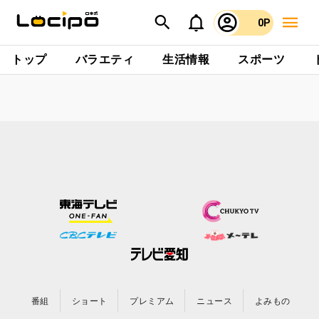
0P
トップ
バラエティ
生活情報
スポーツ
番組
ショート
プレミアム
ニュース
よみもの