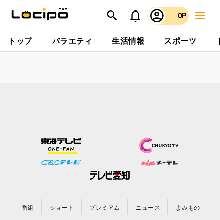
0P
トップ
バラエティ
生活情報
スポーツ
番組
ショート
プレミアム
ニュース
よみもの