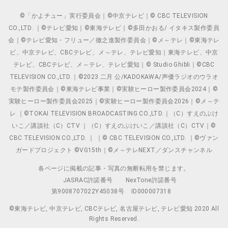
©「かよチュー」実行委員会｜©中京テレビ｜© CBC TELEVISION
CO.,LTD. ｜©テレビ愛知｜©東海テレビ｜©多田かおる/ イタキス製作委員
会｜©テレビ愛知・フリュー／徹之進製作委員会｜©メ～テレ｜©東海テレ
ビ、中京テレビ、CBCテレビ、メ～テレ、テレビ愛知｜東海テレビ、中京
テレビ、CBCテレビ、メ～テレ、テレビ愛知｜© Studio Ghibli｜©CBC
TELEVISION CO.,LTD.｜©2023 二月 公/KADOKAWA/声優ラジオのウラオ
モテ製作委員会｜©東海テレビ事業｜©実験ヒーロー製作委員会2024｜©
実験ヒーロー製作委員会2025｜©実験ヒーロー製作委員会2026｜©メ～テ
レ ｜©TOKAI TELEVISION BROADCASTING CO.,LTD.｜（C）すえのぶけ
いこ／講談社（C）CTV ｜（C）すえのぶけいこ／講談社（C）CTV｜©
CBC TELEVISION CO.,LTD. ｜ ｜© CBC TELEVISION CO.,LTD. ｜©ヴァン
ガードプロジェクト ©VG15th｜©メ～テレNEXT／ダンスチャンネル
各ページに掲載の記事・写真の無断転用を禁じます。
JASRAC許諾番号
NexTone許諾番号
第9008707022Y45038号
ID000007318
©東海テレビ, 中京テレビ, CBCテレビ, 名古屋テレビ, テレビ愛知 2020 All
Rights Reserved.