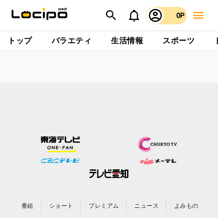
0P
トップ
バラエティ
生活情報
スポーツ
番組
ショート
プレミアム
ニュース
よみもの