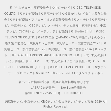
©「かよチュー」実行委員会｜©中京テレビ｜© CBC TELEVISION
CO.,LTD. ｜©テレビ愛知｜©東海テレビ｜©多田かおる/ イタキス製作委員
会｜©テレビ愛知・フリュー／徹之進製作委員会｜©メ～テレ｜©東海テレ
ビ、中京テレビ、CBCテレビ、メ～テレ、テレビ愛知｜東海テレビ、中京
テレビ、CBCテレビ、メ～テレ、テレビ愛知｜© Studio Ghibli｜©CBC
TELEVISION CO.,LTD.｜©2023 二月 公/KADOKAWA/声優ラジオのウラオ
モテ製作委員会｜©東海テレビ事業｜©実験ヒーロー製作委員会2024｜©
実験ヒーロー製作委員会2025｜©実験ヒーロー製作委員会2026｜©メ～テ
レ ｜©TOKAI TELEVISION BROADCASTING CO.,LTD.｜（C）すえのぶけ
いこ／講談社（C）CTV ｜（C）すえのぶけいこ／講談社（C）CTV｜©
CBC TELEVISION CO.,LTD. ｜ ｜© CBC TELEVISION CO.,LTD. ｜©ヴァン
ガードプロジェクト ©VG15th｜©メ～テレNEXT／ダンスチャンネル
各ページに掲載の記事・写真の無断転用を禁じます。
JASRAC許諾番号
NexTone許諾番号
第9008707022Y45038号
ID000007318
©東海テレビ, 中京テレビ, CBCテレビ, 名古屋テレビ, テレビ愛知 2020 All
Rights Reserved.