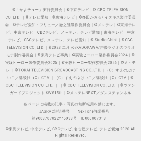
©「かよチュー」実行委員会｜©中京テレビ｜© CBC TELEVISION
CO.,LTD. ｜©テレビ愛知｜©東海テレビ｜©多田かおる/ イタキス製作委員
会｜©テレビ愛知・フリュー／徹之進製作委員会｜©メ～テレ｜©東海テレ
ビ、中京テレビ、CBCテレビ、メ～テレ、テレビ愛知｜東海テレビ、中京
テレビ、CBCテレビ、メ～テレ、テレビ愛知｜© Studio Ghibli｜©CBC
TELEVISION CO.,LTD.｜©2023 二月 公/KADOKAWA/声優ラジオのウラオ
モテ製作委員会｜©東海テレビ事業｜©実験ヒーロー製作委員会2024｜©
実験ヒーロー製作委員会2025｜©実験ヒーロー製作委員会2026｜©メ～テ
レ ｜©TOKAI TELEVISION BROADCASTING CO.,LTD.｜（C）すえのぶけ
いこ／講談社（C）CTV ｜（C）すえのぶけいこ／講談社（C）CTV｜©
CBC TELEVISION CO.,LTD. ｜ ｜© CBC TELEVISION CO.,LTD. ｜©ヴァン
ガードプロジェクト ©VG15th｜©メ～テレNEXT／ダンスチャンネル
各ページに掲載の記事・写真の無断転用を禁じます。
JASRAC許諾番号
NexTone許諾番号
第9008707022Y45038号
ID000007318
©東海テレビ, 中京テレビ, CBCテレビ, 名古屋テレビ, テレビ愛知 2020 All
Rights Reserved.