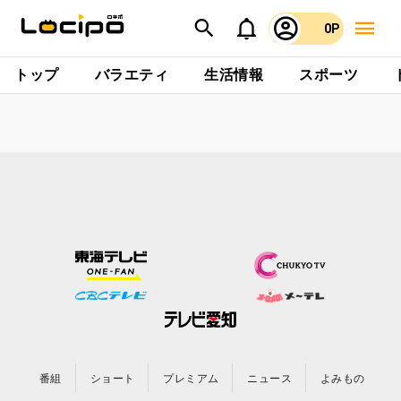
0P
トップ
バラエティ
生活情報
スポーツ
番組
ショート
プレミアム
ニュース
よみもの