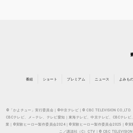
番組
ショート
プレミアム
ニュース
よみも
©「かよチュー」実行委員会｜©中京テレビ｜© CBC TELEVISION C
CBCテレビ、メ～テレ、テレビ愛知｜東海テレビ、中京テレビ、CBCテレビ、メ～テレ、テ
業｜©実験ヒーロー製作委員会2024｜©実験ヒーロー製作委員会2025｜©実験ヒーロー
こ／講談社（C）CTV｜© CBC TELEVISION