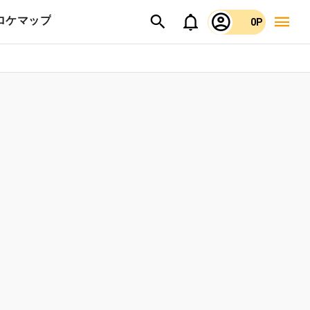
ロケマップ
0P