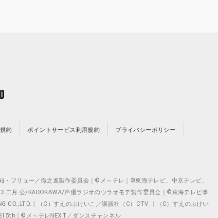
規約
ポイントサービス利用規約
プライバシーポリシー
©テレビ愛知・フリュー／徹之進製作委員会｜©メ～テレ｜©東海テレビ、中京テレビ、
©2023 二月 公/KADOKAWA/声優ラジオのウラオモテ製作委員会｜©東海テレビ事
ING CO.,LTD.｜（C）すえのぶけいこ／講談社（C）CTV ｜（C）すえのぶけい
クト ©VG15th｜©メ～テレNEXT／ダンスチャンネル