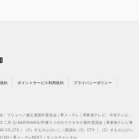
規約
ポイントサービス利用規約
プライバシーポリシー
©テレビ愛知・フリュー／徹之進製作委員会｜©メ～テレ｜©東海テレビ、中京テレビ、
©2023 二月 公/KADOKAWA/声優ラジオのウラオモテ製作委員会｜©東海テレビ事
ING CO.,LTD.｜（C）すえのぶけいこ／講談社（C）CTV ｜（C）すえのぶけい
クト ©VG15th｜©メ～テレNEXT／ダンスチャンネル