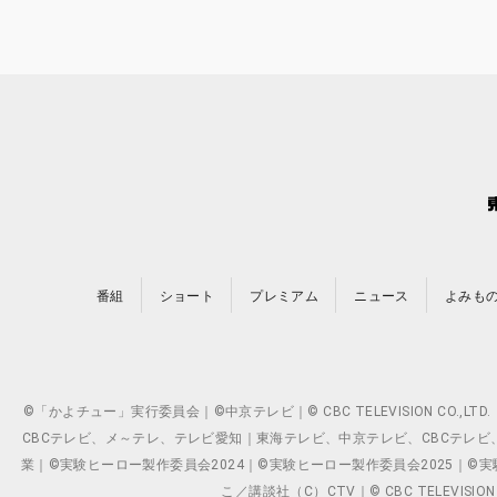
番組
ショート
プレミアム
ニュース
よみも
©「かよチュー」実行委員会｜©中京テレビ｜© CBC TELEVISION C
CBCテレビ、メ～テレ、テレビ愛知｜東海テレビ、中京テレビ、CBCテレビ、メ～テレ、テ
業｜©実験ヒーロー製作委員会2024｜©実験ヒーロー製作委員会2025｜©実験ヒーロー
こ／講談社（C）CTV｜© CBC TELEVISION