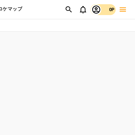
ロケマップ
0P