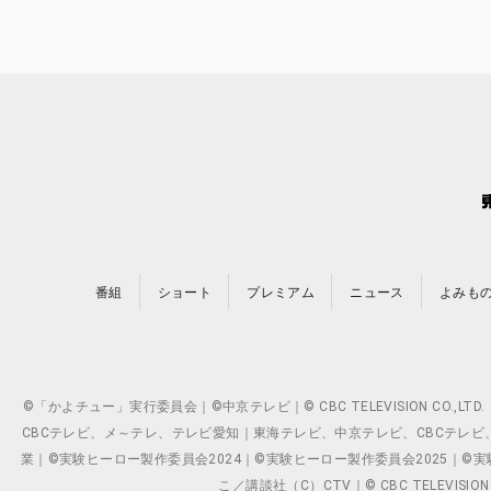
番組
ショート
プレミアム
ニュース
よみも
©「かよチュー」実行委員会｜©中京テレビ｜© CBC TELEVISION C
CBCテレビ、メ～テレ、テレビ愛知｜東海テレビ、中京テレビ、CBCテレビ、メ～テレ、テ
業｜©実験ヒーロー製作委員会2024｜©実験ヒーロー製作委員会2025｜©実験ヒーロー
こ／講談社（C）CTV｜© CBC TELEVISION