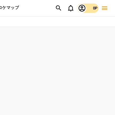
ロケマップ
0P