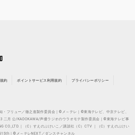
規約
ポイントサービス利用規約
プライバシーポリシー
©テレビ愛知・フリュー／徹之進製作委員会｜©メ～テレ｜©東海テレビ、中京テレビ、
©2023 二月 公/KADOKAWA/声優ラジオのウラオモテ製作委員会｜©東海テレビ事
ING CO.,LTD.｜（C）すえのぶけいこ／講談社（C）CTV ｜（C）すえのぶけい
クト ©VG15th｜©メ～テレNEXT／ダンスチャンネル