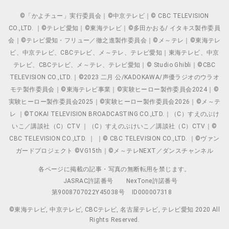
©「かよチュー」実行委員会｜©中京テレビ｜© CBC TELEVISION
CO.,LTD. ｜©テレビ愛知｜©東海テレビ｜©多田かおる/ イタキス製作委員
会｜©テレビ愛知・フリュー／徹之進製作委員会｜©メ～テレ｜©東海テレ
ビ、中京テレビ、CBCテレビ、メ～テレ、テレビ愛知｜東海テレビ、中京
テレビ、CBCテレビ、メ～テレ、テレビ愛知｜© Studio Ghibli｜©CBC
TELEVISION CO.,LTD.｜©2023 二月 公/KADOKAWA/声優ラジオのウラオ
モテ製作委員会｜©東海テレビ事業｜©実験ヒーロー製作委員会2024｜©
実験ヒーロー製作委員会2025｜©実験ヒーロー製作委員会2026｜©メ～テ
レ ｜©TOKAI TELEVISION BROADCASTING CO.,LTD.｜（C）すえのぶけ
いこ／講談社（C）CTV ｜（C）すえのぶけいこ／講談社（C）CTV｜©
CBC TELEVISION CO.,LTD. ｜ ｜© CBC TELEVISION CO.,LTD. ｜©ヴァン
ガードプロジェクト ©VG15th｜©メ～テレNEXT／ダンスチャンネル
各ページに掲載の記事・写真の無断転用を禁じます。
JASRAC許諾番号
NexTone許諾番号
第9008707022Y45038号
ID000007318
©東海テレビ, 中京テレビ, CBCテレビ, 名古屋テレビ, テレビ愛知 2020 All
Rights Reserved.