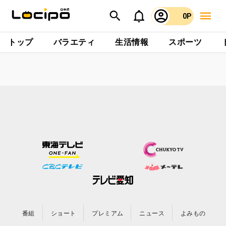
0P
トップ
バラエティ
生活情報
スポーツ
番組
ショート
プレミアム
ニュース
よみもの