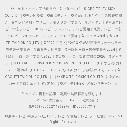
©「かよチュー」実行委員会｜©中京テレビ｜© CBC TELEVISION
CO.,LTD. ｜©テレビ愛知｜©東海テレビ｜©多田かおる/ イタキス製作委員
会｜©テレビ愛知・フリュー／徹之進製作委員会｜©メ～テレ｜©東海テレ
ビ、中京テレビ、CBCテレビ、メ～テレ、テレビ愛知｜東海テレビ、中京
テレビ、CBCテレビ、メ～テレ、テレビ愛知｜© Studio Ghibli｜©CBC
TELEVISION CO.,LTD.｜©2023 二月 公/KADOKAWA/声優ラジオのウラオ
モテ製作委員会｜©東海テレビ事業｜©実験ヒーロー製作委員会2024｜©
実験ヒーロー製作委員会2025｜©実験ヒーロー製作委員会2026｜©メ～テ
レ ｜©TOKAI TELEVISION BROADCASTING CO.,LTD.｜（C）すえのぶけ
いこ／講談社（C）CTV ｜（C）すえのぶけいこ／講談社（C）CTV｜©
CBC TELEVISION CO.,LTD. ｜ ｜© CBC TELEVISION CO.,LTD. ｜©ヴァン
ガードプロジェクト ©VG15th｜©メ～テレNEXT／ダンスチャンネル
各ページに掲載の記事・写真の無断転用を禁じます。
JASRAC許諾番号
NexTone許諾番号
第9008707022Y45038号
ID000007318
©東海テレビ, 中京テレビ, CBCテレビ, 名古屋テレビ, テレビ愛知 2020 All
Rights Reserved.