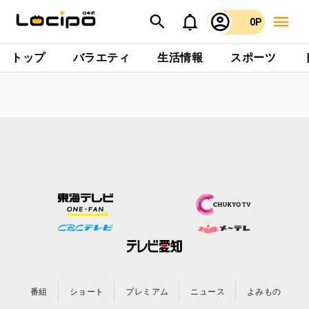
0P
トップ
バラエティ
生活情報
スポーツ
番組
ショート
プレミアム
ニュース
よみもの