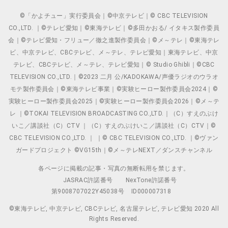
©「かよチュー」実行委員会｜©中京テレビ｜© CBC TELEVISION
CO.,LTD. ｜©テレビ愛知｜©東海テレビ｜©多田かおる/ イタキス製作委員
会｜©テレビ愛知・フリュー／徹之進製作委員会｜©メ～テレ｜©東海テレ
ビ、中京テレビ、CBCテレビ、メ～テレ、テレビ愛知｜東海テレビ、中京
テレビ、CBCテレビ、メ～テレ、テレビ愛知｜© Studio Ghibli｜©CBC
TELEVISION CO.,LTD.｜©2023 二月 公/KADOKAWA/声優ラジオのウラオ
モテ製作委員会｜©東海テレビ事業｜©実験ヒーロー製作委員会2024｜©
実験ヒーロー製作委員会2025｜©実験ヒーロー製作委員会2026｜©メ～テ
レ ｜©TOKAI TELEVISION BROADCASTING CO.,LTD.｜（C）すえのぶけ
いこ／講談社（C）CTV ｜（C）すえのぶけいこ／講談社（C）CTV｜©
CBC TELEVISION CO.,LTD. ｜ ｜© CBC TELEVISION CO.,LTD. ｜©ヴァン
ガードプロジェクト ©VG15th｜©メ～テレNEXT／ダンスチャンネル
各ページに掲載の記事・写真の無断転用を禁じます。
JASRAC許諾番号
NexTone許諾番号
第9008707022Y45038号
ID000007318
©東海テレビ, 中京テレビ, CBCテレビ, 名古屋テレビ, テレビ愛知 2020 All
Rights Reserved.