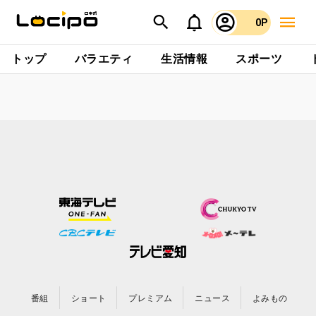
0P
トップ
バラエティ
生活情報
スポーツ
番組
ショート
プレミアム
ニュース
よみもの