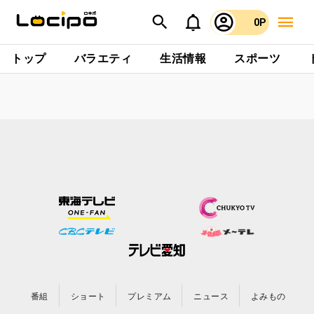
0P
トップ
バラエティ
生活情報
スポーツ
番組
ショート
プレミアム
ニュース
よみもの