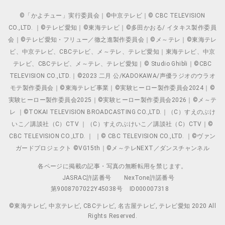
©「かよチュー」実行委員会｜©中京テレビ｜© CBC TELEVISION
CO.,LTD. ｜©テレビ愛知｜©東海テレビ｜©多田かおる/ イタキス製作委員
会｜©テレビ愛知・フリュー／徹之進製作委員会｜©メ～テレ｜©東海テレ
ビ、中京テレビ、CBCテレビ、メ～テレ、テレビ愛知｜東海テレビ、中京
テレビ、CBCテレビ、メ～テレ、テレビ愛知｜© Studio Ghibli｜©CBC
TELEVISION CO.,LTD.｜©2023 二月 公/KADOKAWA/声優ラジオのウラオ
モテ製作委員会｜©東海テレビ事業｜©実験ヒーロー製作委員会2024｜©
実験ヒーロー製作委員会2025｜©実験ヒーロー製作委員会2026｜©メ～テ
レ ｜©TOKAI TELEVISION BROADCASTING CO.,LTD.｜（C）すえのぶけ
いこ／講談社（C）CTV ｜（C）すえのぶけいこ／講談社（C）CTV｜©
CBC TELEVISION CO.,LTD. ｜ ｜© CBC TELEVISION CO.,LTD. ｜©ヴァン
ガードプロジェクト ©VG15th｜©メ～テレNEXT／ダンスチャンネル
各ページに掲載の記事・写真の無断転用を禁じます。
JASRAC許諾番号
NexTone許諾番号
第9008707022Y45038号
ID000007318
©東海テレビ, 中京テレビ, CBCテレビ, 名古屋テレビ, テレビ愛知 2020 All
Rights Reserved.