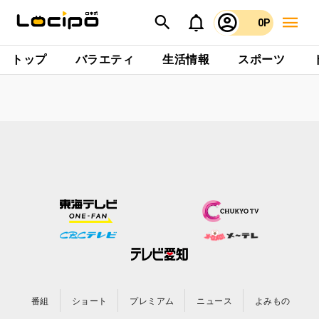
0P
トップ
バラエティ
生活情報
スポーツ
番組
ショート
プレミアム
ニュース
よみもの