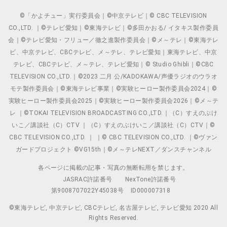
©「かよチュー」実行委員会｜©中京テレビ｜© CBC TELEVISION
CO.,LTD. ｜©テレビ愛知｜©東海テレビ｜©多田かおる/ イタキス製作委員
会｜©テレビ愛知・フリュー／徹之進製作委員会｜©メ～テレ｜©東海テレ
ビ、中京テレビ、CBCテレビ、メ～テレ、テレビ愛知｜東海テレビ、中京
テレビ、CBCテレビ、メ～テレ、テレビ愛知｜© Studio Ghibli｜©CBC
TELEVISION CO.,LTD.｜©2023 二月 公/KADOKAWA/声優ラジオのウラオ
モテ製作委員会｜©東海テレビ事業｜©実験ヒーロー製作委員会2024｜©
実験ヒーロー製作委員会2025｜©実験ヒーロー製作委員会2026｜©メ～テ
レ ｜©TOKAI TELEVISION BROADCASTING CO.,LTD.｜（C）すえのぶけ
いこ／講談社（C）CTV ｜（C）すえのぶけいこ／講談社（C）CTV｜©
CBC TELEVISION CO.,LTD. ｜ ｜© CBC TELEVISION CO.,LTD. ｜©ヴァン
ガードプロジェクト ©VG15th｜©メ～テレNEXT／ダンスチャンネル
各ページに掲載の記事・写真の無断転用を禁じます。
JASRAC許諾番号
NexTone許諾番号
第9008707022Y45038号
ID000007318
©東海テレビ, 中京テレビ, CBCテレビ, 名古屋テレビ, テレビ愛知 2020 All
Rights Reserved.