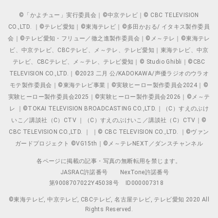
©「かよチュー」実行委員会｜©中京テレビ｜© CBC TELEVISION
CO.,LTD. ｜©テレビ愛知｜©東海テレビ｜©多田かおる/ イタキス製作委員
会｜©テレビ愛知・フリュー／徹之進製作委員会｜©メ～テレ｜©東海テレ
ビ、中京テレビ、CBCテレビ、メ～テレ、テレビ愛知｜東海テレビ、中京
テレビ、CBCテレビ、メ～テレ、テレビ愛知｜© Studio Ghibli｜©CBC
TELEVISION CO.,LTD.｜©2023 二月 公/KADOKAWA/声優ラジオのウラオ
モテ製作委員会｜©東海テレビ事業｜©実験ヒーロー製作委員会2024｜©
実験ヒーロー製作委員会2025｜©実験ヒーロー製作委員会2026｜©メ～テ
レ ｜©TOKAI TELEVISION BROADCASTING CO.,LTD.｜（C）すえのぶけ
いこ／講談社（C）CTV ｜（C）すえのぶけいこ／講談社（C）CTV｜©
CBC TELEVISION CO.,LTD. ｜ ｜© CBC TELEVISION CO.,LTD. ｜©ヴァン
ガードプロジェクト ©VG15th｜©メ～テレNEXT／ダンスチャンネル
各ページに掲載の記事・写真の無断転用を禁じます。
JASRAC許諾番号
NexTone許諾番号
第9008707022Y45038号
ID000007318
©東海テレビ, 中京テレビ, CBCテレビ, 名古屋テレビ, テレビ愛知 2020 All
Rights Reserved.