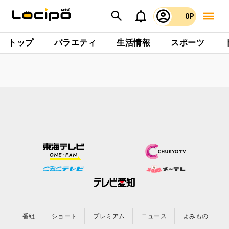
0P
トップ
バラエティ
生活情報
スポーツ
番組
ショート
プレミアム
ニュース
よみもの